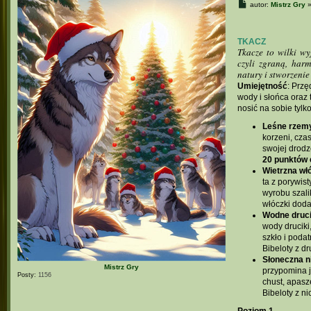
P
autor:
Mistrz Gry
o
s
t
TKACZ
Tkacze to wilki wy
czyli zgraną, har
natury i stworzenie
Umiejętność
: Przę
wody i słońca oraz
nosić na sobie tylk
Leśne rzem
korzeni, cza
swojej drodz
20 punktów e
Wietrzna wł
ta z porywis
wyrobu szali
włóczki dod
Wodne druci
wody druciki,
szkło i podat
Bibeloty z d
Słoneczna n
Mistrz Gry
przypomina j
Posty:
1156
chust, apasz
Bibeloty z n