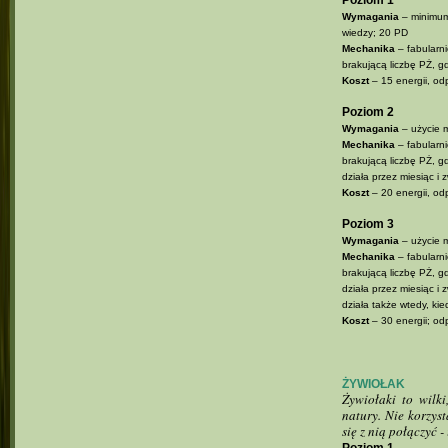
Poziom 1
Wymagania
– minimum
wiedzy; 20 PD
Mechanika
– fabularni
brakującą liczbę PŻ, g
Koszt
– 15 energii, od
Poziom 2
Wymagania
– użycie 
Mechanika
– fabularni
brakującą liczbę PŻ, 
działa przez miesiąc 
Koszt
– 20 energii, od
Poziom 3
Wymagania
– użycie 
Mechanika
– fabularni
brakującą liczbę PŻ, 
działa przez miesiąc 
działa także wtedy, kie
Koszt
– 30 energii; od
ŻYWIOŁAK
Żywiołaki to wilk
natury. Nie korzyst
się z nią połączyć -