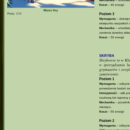
Mechanika
– umożliwi
Koszt
– 40 energii
Mistrz Gry
Poziom 3
Posty:
1156
Wymagania
– dziesięc
ekwipunku wszystkich 
Mechanika
– umożliwia
zamienia dowolny skład
Koszt
– 50 energii
SKRYBA
Skrybowie to w Klan
w sporządzaniu lu
grymuarów i zwojów.
zamówienie.
Poziom 1
Wymagania
– odbycie 
prowadzenia badań zw
Umiejętność
– wilk po
naukową lub tajemną
Mechanika
– poradnik 
miesiącu.
Koszt
– 50 energii
Poziom 2
Wymagania
– odbycie