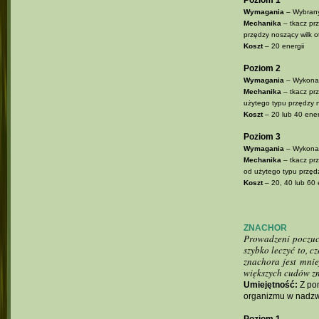
Poziom 1
Wymagania
– Wybrany
Mechanika
– tkacz prz
przędzy noszący wilk 
Koszt
– 20 energii
Poziom 2
Wymagania
– Wykonan
Mechanika
– tkacz prz
użytego typu przędzy 
Koszt
– 20 lub 40 energ
Poziom 3
Wymagania
– Wykonan
Mechanika
– tkacz prz
od użytego typu przęd
Koszt
– 20, 40 lub 60 e
ZNACHOR
Prowadzeni poczuci
szybko leczyć to, 
znachora jest mni
większych cudów zn
Umiejętność:
Z pom
organizmu w nadzwy