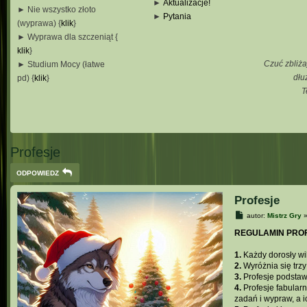
►
Aktualizacje!
► Nie wszystko złoto
►
Pytania
(wyprawa) {
klik
}
_
► Wyprawa dla szczeniąt {
_
klik
}
_
Czuć zbliża
► Studium Mocy (łatwe
_
dłu
pd) {
klik
}
T
_
_
_
Profesje
ODPOWIEDZ
Profesje
P
autor:
Mistrz Gry
o
s
REGULAMIN PROF
t
1.
Każdy dorosły wil
2.
Wyróżnia się trzy
3.
Profesje podstaw
4.
Profesje fabular
zadań i wypraw, a i