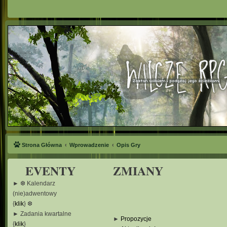
Strona Główna
Wprowadzenie
Opis Gry
EVENTY
ZMIANY
► ❆ Kalendarz
(nie)adwentowy
{
klik
} ❆
► Zadania kwartalne
►
Propozycje
{
klik
}