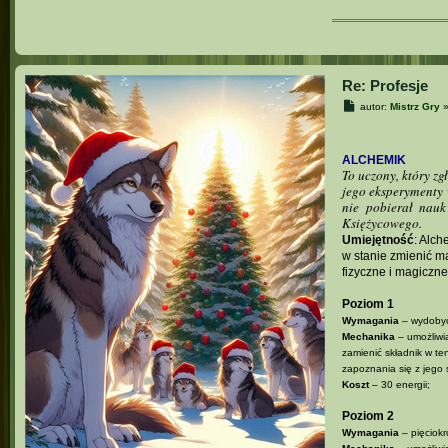
Re: Profesje
P
autor:
Mistrz Gry
o
s
t
ALCHEMIK
To uczony, który zg
jego eksperymenty 
nie pobierał nau
Księżycowego.
Umiejętność
: Alch
w stanie zmienić ma
fizyczne i magiczne
Poziom 1
Wymagania
– wydobyc
Mechanika
– umożliwi
zamienić składnik w te
zapoznania się z jego s
Koszt
– 30 energii;
Poziom 2
Wymagania
– pięciokr