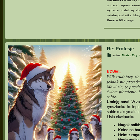
Mechanika
– na trzy t
opuścić niepostrzeżeni
wydarzeń ostatniej fabu
ostatni post wilka, który
Koszt
– 60 energii
Re: Profesje
P
autor:
Mistrz Gry
o
s
t
KOWAL
Wilk trudniący się
jednak nie przeszk
Mówi się, że prze
święte płomienie. 
sobie.
Umiejętność:
W zal
rynsztunku. Im lep
sobie maksymalnie 
Lista ekwipunku:
Nagolenniki
Kolce na bar
Hełm z roga
Napierśnik: