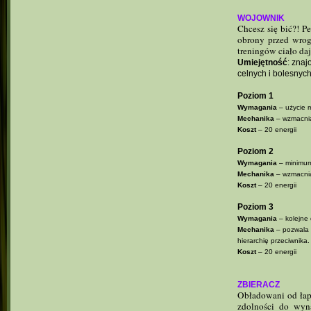
WOJOWNIK
Chcesz się bić?! P
obrony przed wrog
treningów ciało d
Umiejętność
: zna
celnych i bolesnych
Poziom 1
Wymagania
– użycie m
Mechanika
– wzmacnia
Koszt
– 20 energii
Poziom 2
Wymagania
– minimum
Mechanika
– wzmacnia
Koszt
– 20 energii
Poziom 3
Wymagania
– kolejne 
Mechanika
– pozwala u
hierarchię przeciwnika.
Koszt
– 20 energii
ZBIERACZ
Obładowani od łap
zdolności do wyn