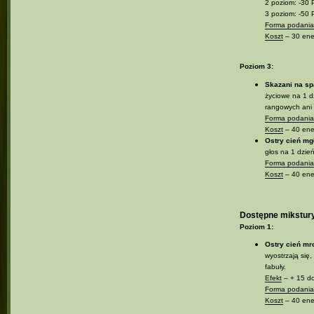
2 poziom: -30 
3 poziom: -50 
Forma podania 
Koszt
– 30 ener
Poziom 3:
Skazani na s
życiowe na 1 d
rangowych ani 
Forma podania 
Koszt
– 40 ener
Ostry cień mg
głos na 1 dzień
Forma podania 
Koszt
– 40 ener
Dostępne mikstur
Poziom 1:
Ostry cień mr
wyostrzają się,
fabuły.
Efekt
– + 15 do
Forma podania 
Koszt
– 40 ener