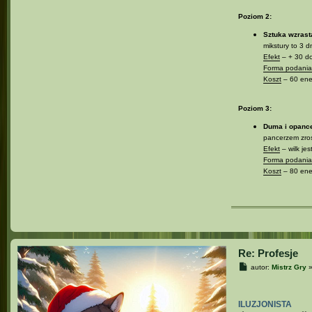
Poziom 2:
Sztuka wzrast
mikstury to 3 d
Efekt
– + 30 do
Forma podania 
Koszt
– 60 ener
Poziom 3:
Duma i opanc
pancerzem zroś
Efekt
– wilk je
Forma podania 
Koszt
– 80 ener
Re: Profesje
P
autor:
Mistrz Gry
o
s
t
ILUZJONISTA