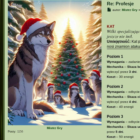
Re: Profesje
P
autor:
Mistrz Gry
o
s
t
KAT
Wilki specjalizują
jeszcze nie śnił.
Umiejętność:
Kat p
nosi znamion atak
Poziom 1
Wymagania
– zadanie
Mechanika
–
Skaza b
wyleczyć przez
3 dni
.
Koszt
– 30 energii
Poziom 2
Wymagania
– odbycie 
Mechanika
–
Skaza ci
wyleczyć przez
4 dni
.
Koszt
– 40 energii
Poziom 3
Wymagania
– odbycie 
Mechanika
–
Skaza u
Mistrz Gry
Posty:
1156
przez
5 dni
.
Koszt
– 50 energii