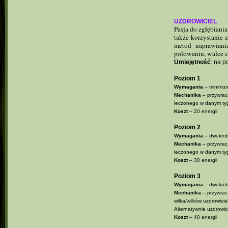
UZDROWICIEL
Pasja do zgłębiani
także korzystanie 
metod naprawiani
polowaniu, walce 
Umiejętność
: na p
Poziom 1
Wymagania
– minimum
Mechanika
– przywra
leczonego w danym tygo
Koszt
– 20 energii
Poziom 2
Wymagania
– dwukrotn
Mechanika
– przywra
leczonego w danym tygo
Koszt
– 30 energii
Poziom 3
Wymagania
– dwukrotn
Mechanika
– przywra
wilka/wilków uzdrowici
Alternatywnie uzdrowic
Koszt
– 40 energii