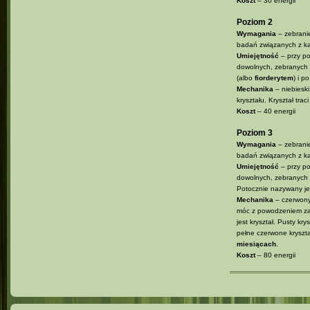
Koszt
– 30 energii
Poziom 2
Wymagania
– zebranie
badań związanych z ka
Umiejętność
– przy po
dowolnych, zebranych 
(albo
fiorderytem
) i p
Mechanika
– niebieski
kryształu. Kryształ tra
Koszt
– 40 energii
Poziom 3
Wymagania
– zebranie
badań związanych z ka
Umiejętność
– przy po
dowolnych, zebranych k
Potocznie nazywany j
Mechanika
– czerwony
móc z powodzeniem zamk
jest kryształ. Pusty k
pełne czerwone kryszt
miesiącach
.
Koszt
– 80 energii