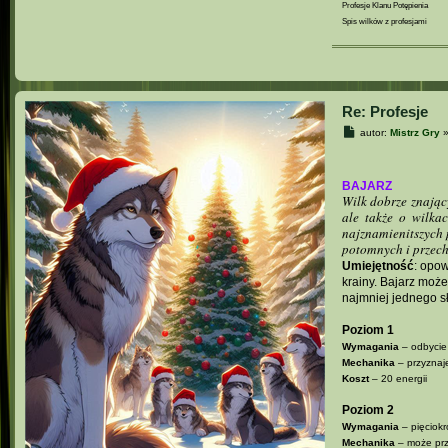
Profesje Klanu Potępienia
Spis wilków z profesjami
Re: Profesje
P
autor:
Mistrz Gry
o
s
t
BAJARZ
Wilk dobrze znający
ale także o wilka
najznamienitszych 
potomnych i przec
Umiejętność
: opow
krainy. Bajarz może
najmniej jednego s
Poziom 1
Wymagania
– odbycie 
Mechanika
– przyzna
Koszt
– 20 energii
Poziom 2
Wymagania
– pięciokr
Mechanika
– może pr