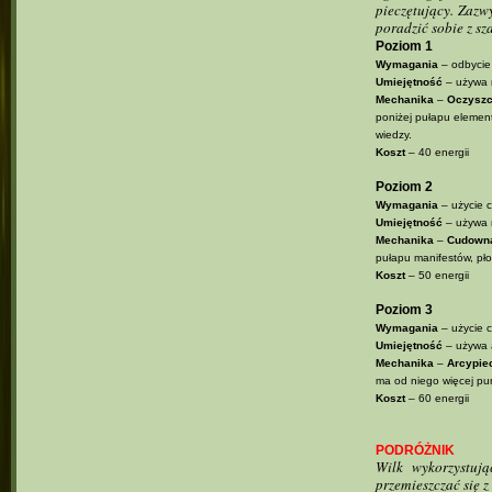
pieczętujący. Zazw
poradzić sobie z sz
Poziom 1
Wymagania
– odbycie
Umiejętność
– używa r
Mechanika
–
Oczyszc
poniżej pułapu element
wiedzy.
Koszt
– 40 energii
Poziom 2
Wymagania
– użycie c
Umiejętność
– używa r
Mechanika
–
Cudowna
pułapu manifestów, płom
Koszt
– 50 energii
Poziom 3
Wymagania
– użycie c
Umiejętność
– używa a
Mechanika
–
Arcypie
ma od niego więcej pu
Koszt
– 60 energii
PODRÓŻNIK
Wilk wykorzystuj
przemieszczać się 