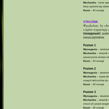
Mechanika
- może sędz
który wyróżnił się zdol
Koszt
– 40 energii
STRAŻNIK
Wyszkoleni, by ch
czujnie wypatrują z
Umiejętność
: podn
nieszczęśników.
Poziom 1
Wymagania
– minimum
Mechanika
– strażnik 
opuszczenia tematu lub
Koszt
– 20 energii
Poziom 2
Wymagania
– dwukrotn
Mechanika
– zrywa łań
nowych łańcuchów do c
Koszt
– 30 energii
Poziom 3
Wymagania
– dwukrotn
Mechanika
– strażnik 
chroni ich przed wrogi
Koszt
– 30 energii