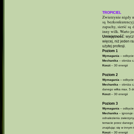
TROPICIEL
Zwierzynie nigdy ni
są bezkonkurencyj
zapachy, sierść są
inny wilk. Warto j
Umiejętność
: wyc
więcej, niż jeden 
użytej profesji.
Poziom 1
Wymagania
– odbycie
Mechanika
– obniża c
Koszt
– 30 energii
Poziom 2
Wymagania
– odbycie
Mechanika
– obniża c
danego wilka max. 5 d
Koszt
– 30 energii
Poziom 3
Wymagania
– odbycie
Mechanika
– ignoruje 
odnalezieniu zwierzyny
temacie przez danego 
znajdując się w innym 
Koszt
– 30 energii