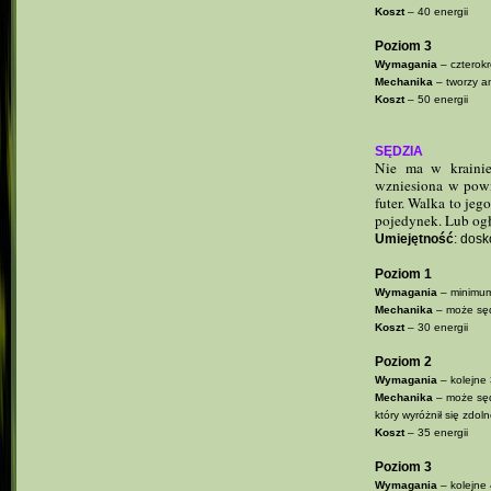
Koszt
– 40 energii
Poziom 3
Wymagania
– czterokr
Mechanika
– tworzy a
Koszt
– 50 energii
SĘDZIA
Nie ma w krainie
wzniesiona w powie
futer. Walka to jeg
pojedynek. Lub ogło
Umiejętność
: dosk
Poziom 1
Wymagania
– minimum
Mechanika
– może sęd
Koszt
– 30 energii
Poziom 2
Wymagania
– kolejne
Mechanika
– może sęd
który wyróżnił się zdol
Koszt
– 35 energii
Poziom 3
Wymagania
– kolejne