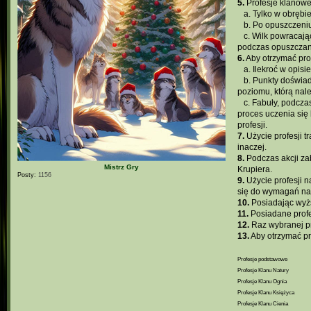
5.
Profesje klanowe
...
a. Tylko w obręb
...
b. Po opuszczeniu
...
c. Wilk powracają
podczas opuszczan
6.
Aby otrzymać prof
...
a. Ilekroć w opis
...
b. Punkty doświad
poziomu, którą nal
...
c. Fabuły, podcza
proces uczenia się
profesji.
7.
Użycie profesji t
inaczej.
8.
Podczas akcji zab
Mistrz Gry
Krupiera.
Posty:
1156
9.
Użycie profesji n
się do wymagań na 
10.
Posiadając wyżs
11.
Posiadane profes
12.
Raz wybranej pr
13.
Aby otrzymać pro
Profesje podstawowe
Profesje Klanu Natury
Profesje Klanu Ognia
Profesje Klanu Księżyca
Profesje Klanu Cienia