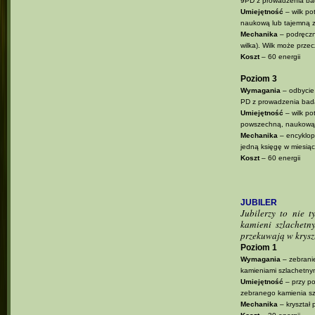
9PD z prowadzenia ba
Umiejętność
– wilk po
naukową lub tajemną
Mechanika
– podręczni
wilka). Wilk może przec
Koszt
– 60 energii
Poziom 3
Wymagania
– odbycie
PD z prowadzenia bad
Umiejętność
– wilk po
powszechną, naukową
Mechanika
– encyklop
jedną księgę w miesiąc
Koszt
– 60 energii
JUBILER
Jubilerzy to nie 
kamieni szlachetn
przekuwają w krysz
Poziom 1
Wymagania
– zebrani
kamieniami szlachetny
Umiejętność
– przy po
zebranego kamienia sz
Mechanika
– kryształ 