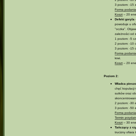
3 poziom: -15 
Forma podania 
Koszt
– 20 ener
Defekt goryla
–
powoduje u ofi
"oczka". Objawy
zależności od 
1 poziom: -5 cz
2 poziom: -10 
3 poziom: -15 
Forma podania 
krwi.
Koszt
– 20 ener
Poziom 2:
Władca pieszc
chęć kopulacji
sutków oraz obf
skoncentrowani
2 poziom: -30 e
3 poziom: -50 e
Forma podania 
Termin przydat
Koszt
– 30 ener
Tańczący z rz
trucizny ofiar