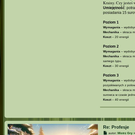
Krainy. Czy jesteś
Umiejętność
: potr
posiadania 15 su
Poziom 1
Wymagania
– wydobyc
Mechanika
– skraca m
Koszt
– 20 energii
Poziom 2
Wymagania
– wydobyc
Mechanika
– skraca m
samego typu.
Koszt
– 30 energii
Poziom 3
Wymagania
– wydobyc
pozyskiwanych z polow
Mechanika
– skraca m
surowca w czasie jednej
Koszt
– 40 energii
Re: Profesje
P
autor:
Mistrz Gry