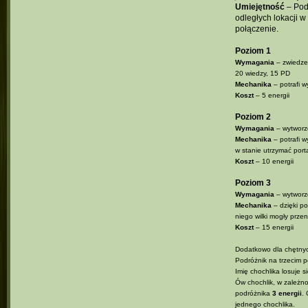
Umiejętność
– Podr
odległych lokacji w
połączenie.
Poziom 1
Wymagania
– zwiedze
20 wiedzy, 15 PD
Mechanika
– potrafi w
Koszt
– 5 energii
Poziom 2
Wymagania
– wytworze
Mechanika
– potrafi w
w stanie utrzymać port
Koszt
– 10 energii
Poziom 3
Wymagania
– wytworze
Mechanika
– dzięki po
niego wilki mogły przen
Koszt
– 15 energii
Dodatkowo dla chętny
Podróżnik na trzecim 
Imię chochlika losuje 
Ów chochlik, w zależn
podróżnika
3 energii
.
jednego chochlika.