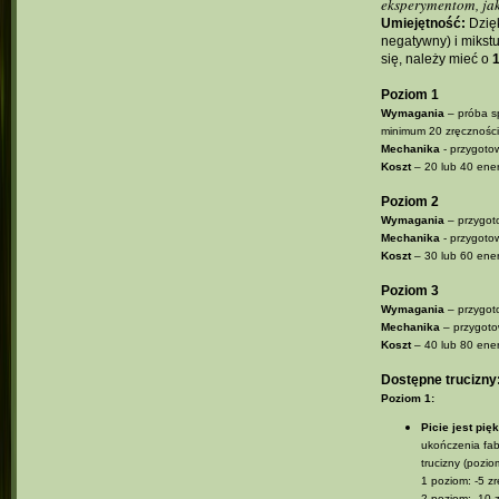
eksperymentom, jak
Umiejętność:
Dzięk
negatywny) i mikstu
się, należy mieć o
1
Poziom 1
Wymagania
– próba sp
minimum 20 zręczności
Mechanika
- przygotow
Koszt
– 20 lub 40 ener
Poziom 2
Wymagania
– przygot
Mechanika
- przygotow
Koszt
– 30 lub 60 ener
Poziom 3
Wymagania
– przygoto
Mechanika
– przygotow
Koszt
– 40 lub 80 ener
Dostępne trucizny
Poziom 1:
Picie jest pię
ukończenia fabu
trucizny (pozi
1 poziom: -5 z
2 poziom: -10 