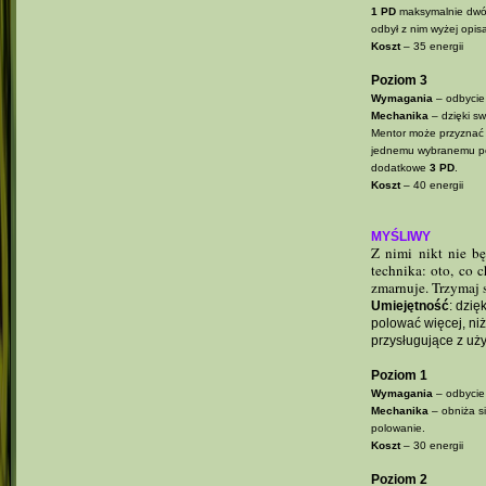
1 PD
maksymalnie dwóm
odbył z nim wyżej opi
Koszt
– 35 energii
Poziom 3
Wymagania
– odbycie
Mechanika
– dzięki s
Mentor może przyzna
jednemu wybranemu pod
dodatkowe
3 PD
.
Koszt
– 40 energii
MYŚLIWY
Z nimi nikt nie b
technika: oto, co 
zmarnuje. Trzymaj 
Umiejętność
: dzię
polować więcej, ni
przysługujące z uży
Poziom 1
Wymagania
– odbycie
Mechanika
– obniża s
polowanie.
Koszt
– 30 energii
Poziom 2