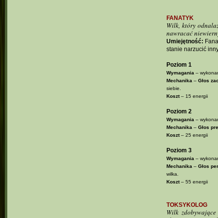
FANATYK
Wilk, który odnala
nawracać niewiern
Umiejętność:
Fanat
stanie narzucić in
Poziom 1
Wymagania
– wykonan
Mechanika
–
Głos za
siebie.
Koszt
– 15 energii
Poziom 2
Wymagania
– wykonan
Mechanika
–
Głos pre
Koszt
– 25 energii
Poziom 3
Wymagania
– wykonan
Mechanika
–
Głos pe
wilka.
Koszt
– 55 energii
TOKSYKOLOG
Wilk zdobywające 