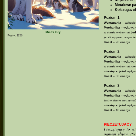
Metalowe pa
Kolczuga:
ob
Poziom 1
Wymagania
– wykucie
Mechanika
– wykuwa e
Mistrz Gry
w stanie wytrzymać
je
Posty:
1156
jeżeli wpływa pasywnie
Koszt
– 20 energii
Poziom 2
Wymagania
– wykucie 
Mechanika
– wykuwa e
w stanie wytrzymać
dw
miesiące
, jeżeli wpły
Koszt
– 30 energii
Poziom 3
Wymagania
– wykucie 
Mechanika
– wykuwa e
jest w stanie wytrzyma
miesiące
, jeżeli wpły
Koszt
– 40 energii
PIECZĘTUJĄCY
Pieczętujący to w
ogniem glifów. Pi