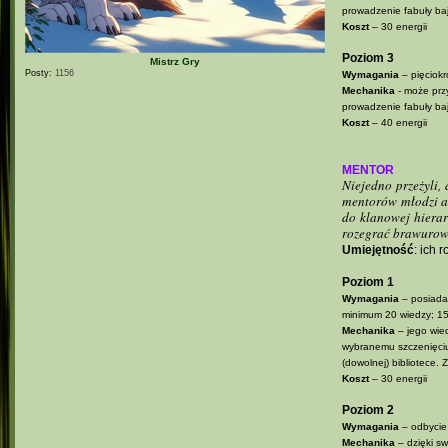
prowadzenie fabuły ba
Koszt
– 30 energii
Poziom 3
Mistrz Gry
Posty:
1156
Wymagania
– pięciokr
Mechanika
- może pr
prowadzenie fabuły ba
Koszt
– 40 energii
MENTOR
Niejedno przeżyli,
mentorów młodzi ad
do klanowej hiera
rozegrać brawurową
Umiejętność
: ich 
Poziom 1
Wymagania
– posiada f
minimum 20 wiedzy; 1
Mechanika
– jego wie
wybranemu szczenięciu/
(dowolnej) bibliotece.
Koszt
– 30 energii
Poziom 2
Wymagania
– odbycie
Mechanika
– dzięki s