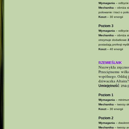
Wymagania
– odbycie
Mechanika
– obniża s
polowanie i traci o po
Koszt
– 30 energii
Poziom 3
Wymagania
– odbycie
Mechanika
– obniża si
otrzymuje dodatkowe
posiadają profesji my
Koszt
– 40 energii
RZEMIEŚLNIK
Niezwykła zręcznoś
Przeciętnemu wilk
wspólnego. Oddaj je
dziwaczka Altaira?
Umiejętność
: zna 
Poziom 1
Wymagania
– minimum 
Mechanika
– tworzy sk
Koszt
– 30 energii
Poziom 2
Wymagania
– dwukrotn
Mechanika
– tworzy a