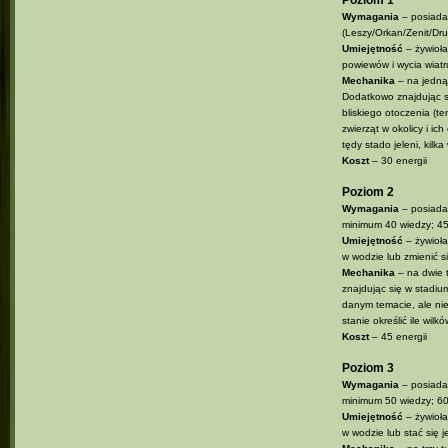
Poziom 1
Wymagania
– posiada
(Leszy/Orkan/Zenit/Dr
Umiejętność
– żywioła
powiewów i wycia wiatr
Mechanika
– na jedną 
Dodatkowo znajdując si
bliskiego otoczenia (
zwierząt w okolicy i i
tędy stado jeleni, kilk
Koszt
– 30 energii
Poziom 2
Wymagania
– posiada
minimum 40 wiedzy; 4
Umiejętność
– żywioła
w wodzie lub zmienić s
Mechanika
– na dwie t
znajdując się w stadiu
danym temacie, ale nie
stanie określić ile wil
Koszt
– 45 energii
Poziom 3
Wymagania
– posiada
minimum 50 wiedzy; 6
Umiejętność
– żywioła
w wodzie lub stać się j