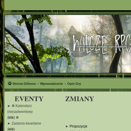
Strona Główna
Wprowadzenie
Opis Gry
EVENTY
ZMIANY
► ❆ Kalendarz
(nie)adwentowy
{
klik
} ❆
► Zadania kwartalne
►
Propozycje
{
klik
}