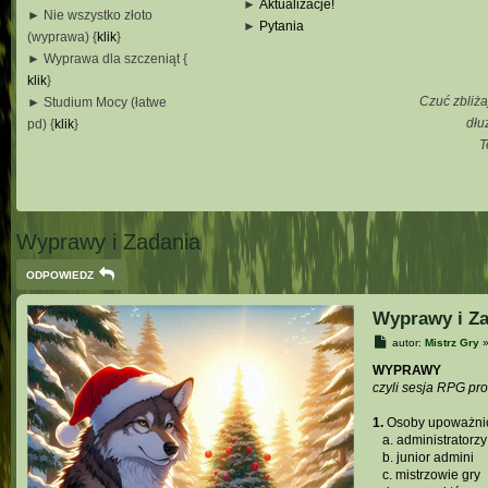
►
Aktualizacje!
► Nie wszystko złoto
►
Pytania
(wyprawa) {
klik
}
_
► Wyprawa dla szczeniąt {
_
klik
}
_
Czuć zbliża
► Studium Mocy (łatwe
_
dłu
pd) {
klik
}
T
_
_
_
Wyprawy i Zadania
ODPOWIEDZ
Wyprawy i Za
P
autor:
Mistrz Gry
o
s
WYPRAWY
t
czyli sesja RPG pr
1.
Osoby upoważnio
...
a. administratorzy
...
b. junior admini
...
c. mistrzowie gry