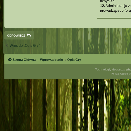
uchybień.
12.
Administracja z
prowadzącego (oraz
ODPOWIEDZ
Wróć do „Opis Gry”
Strona Główna
Wprowadzenie
Opis Gry
Technologię dostarcza
ph
Polski pakiet 