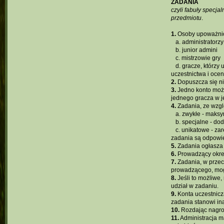
ZADANIA
czyli fabuły specj
przedmiotu
.
1.
Osoby upoważnio
...
a. administratorzy
...
b. junior admini
...
c. mistrzowie gry
...
d. gracze, którzy
uczestnictwa i oce
2.
Dopuszcza się ni
3.
Jedno konto może
jednego gracza w je
4.
Zadania, ze wzgl
...
a. zwykłe - maks
...
b. specjalne - d
...
c. unikatowe - za
zadania są odpowi
5.
Zadania ogłasza
6.
Prowadzący okreś
7.
Zadania, w przec
prowadzącego, mog
8.
Jeśli to możliwe
udział w zadaniu.
9.
Konta uczestnicz
zadania stanowi ina
10.
Rozdając nagro
11.
Administracja m