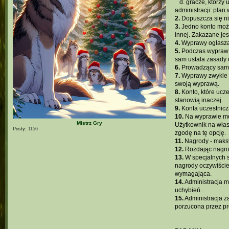
...
d. gracze, którz
administracji: pla
2.
Dopuszcza się ni
3.
Jedno konto może
innej. Zakazane je
4.
Wyprawy ogłasza
5.
Podczas wypraw n
sam ustala zasady 
6.
Prowadzący sam w
7.
Wyprawy zwykle p
swoją wyprawą.
8.
Konto, które ucz
stanowią inaczej.
9.
Konta uczestnicz
10.
Na wyprawie moż
Mistrz Gry
Użytkownik na włas
Posty:
1156
zgodę na tę opcję.
11.
Nagrody - maksy
12.
Rozdając nagro
13.
W specjalnych s
nagrody oczywiście
wymagająca.
14.
Administracja m
uchybień.
15.
Administracja z
porzucona przez pr