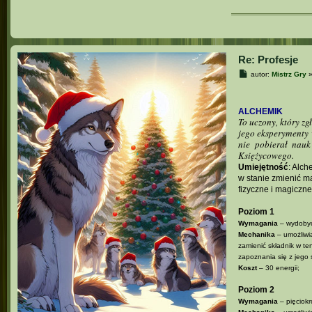
Re: Profesje
P
autor:
Mistrz Gry
o
s
t
ALCHEMIK
To uczony, który zg
jego eksperymenty 
nie pobierał nau
Księżycowego.
Umiejętność
: Alch
w stanie zmienić ma
fizyczne i magiczne
Poziom 1
Wymagania
– wydobyc
Mechanika
– umożliwi
zamienić składnik w te
zapoznania się z jego s
Koszt
– 30 energii;
Poziom 2
Wymagania
– pięciokr