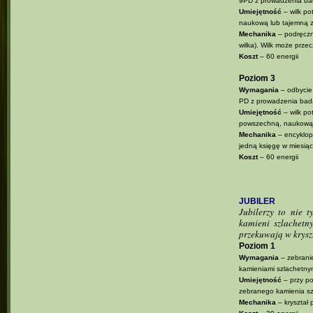
9PD z prowadzenia ba
Umiejętność
– wilk po
naukową lub tajemną
Mechanika
– podręczni
wilka). Wilk może przec
Koszt
– 60 energii
Poziom 3
Wymagania
– odbycie
PD z prowadzenia bad
Umiejętność
– wilk po
powszechną, naukową
Mechanika
– encyklop
jedną księgę w miesiąc
Koszt
– 60 energii
JUBILER
Jubilerzy to nie 
kamieni szlachetn
przekuwają w krysz
Poziom 1
Wymagania
– zebrani
kamieniami szlachetny
Umiejętność
– przy po
zebranego kamienia sz
Mechanika
– kryształ 