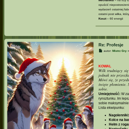
Mechanika
– na trzy t
opuścić niepostrzeżeni
wydarzeń ostatniej fabu
ostatni post wilka, który
Koszt
– 60 energii
Re: Profesje
P
autor:
Mistrz Gry
o
s
t
KOWAL
Wilk trudniący się
jednak nie przeszk
Mówi się, że prze
święte płomienie. 
sobie.
Umiejętność:
W zal
rynsztunku. Im lep
sobie maksymalnie 
Lista ekwipunku:
Nagolenniki
Kolce na bar
Hełm z roga
Napierśnik: