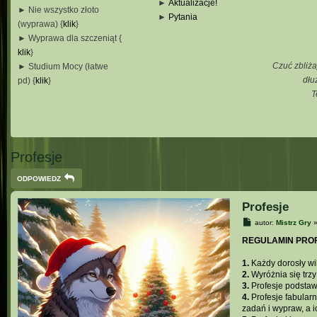
►
Aktualizacje!
► Nie wszystko złoto
►
Pytania
(wyprawa) {
klik
}
_
► Wyprawa dla szczeniąt {
_
klik
}
_
Czuć zbliża
► Studium Mocy (łatwe
_
dłu
pd) {
klik
}
T
_
_
_
Profesje
ODPOWIEDZ
Profesje
P
autor:
Mistrz Gry
o
s
REGULAMIN PROF
t
1.
Każdy dorosły wil
2.
Wyróżnia się trzy
3.
Profesje podstaw
4.
Profesje fabular
zadań i wypraw, a i