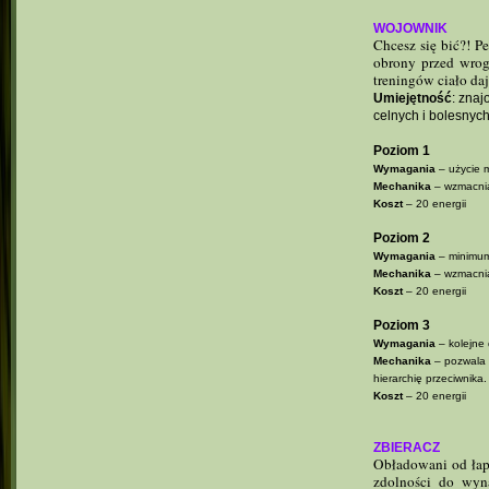
WOJOWNIK
Chcesz się bić?! P
obrony przed wrog
treningów ciało d
Umiejętność
: zna
celnych i bolesnych
Poziom 1
Wymagania
– użycie m
Mechanika
– wzmacnia
Koszt
– 20 energii
Poziom 2
Wymagania
– minimum
Mechanika
– wzmacnia
Koszt
– 20 energii
Poziom 3
Wymagania
– kolejne 
Mechanika
– pozwala u
hierarchię przeciwnika.
Koszt
– 20 energii
ZBIERACZ
Obładowani od łap
zdolności do wyn