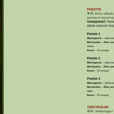
FANATYK
Wilk, który odnala
nawracać niewiern
Umiejętność:
Fanat
stanie narzucić in
Poziom 1
Wymagania
– wykonan
Mechanika
–
Głos za
siebie.
Koszt
– 15 energii
Poziom 2
Wymagania
– wykonan
Mechanika
–
Głos pre
Koszt
– 25 energii
Poziom 3
Wymagania
– wykonan
Mechanika
–
Głos pe
wilka.
Koszt
– 55 energii
TOKSYKOLOG
Wilk zdobywające 