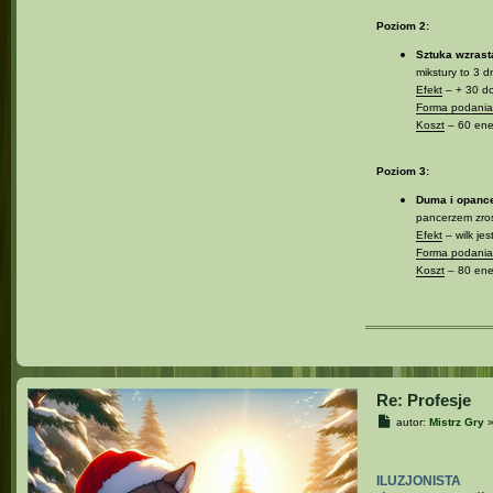
Poziom 2:
Sztuka wzrast
mikstury to 3 d
Efekt
– + 30 do
Forma podania 
Koszt
– 60 ener
Poziom 3:
Duma i opanc
pancerzem zroś
Efekt
– wilk je
Forma podania 
Koszt
– 80 ener
Re: Profesje
P
autor:
Mistrz Gry
o
s
t
ILUZJONISTA