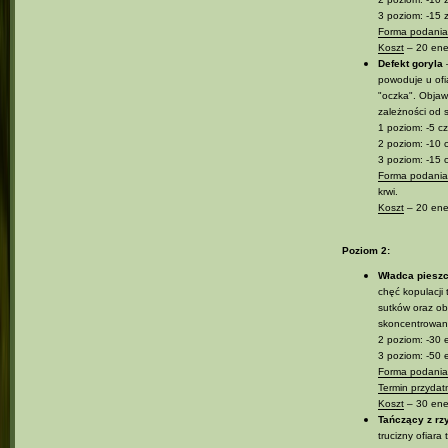
3 poziom: -15 
Forma podania 
Koszt
– 20 ener
Defekt goryla
–
powoduje u ofi
"oczka". Objawy
zależności od 
1 poziom: -5 cz
2 poziom: -10 
3 poziom: -15 
Forma podania 
krwi.
Koszt
– 20 ener
Poziom 2:
Władca pieszc
chęć kopulacji
sutków oraz obf
skoncentrowani
2 poziom: -30 e
3 poziom: -50 e
Forma podania 
Termin przydat
Koszt
– 30 ener
Tańczący z rz
trucizny ofiar