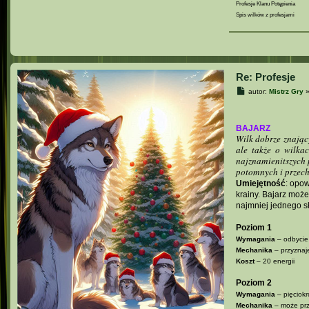
Profesje Klanu Potępienia
Spis wilków z profesjami
Re: Profesje
P
autor:
Mistrz Gry
o
s
t
BAJARZ
Wilk dobrze znający
ale także o wilka
najznamienitszych 
potomnych i przec
Umiejętność
: opow
krainy. Bajarz może
najmniej jednego s
Poziom 1
Wymagania
– odbycie 
Mechanika
– przyzna
Koszt
– 20 energii
Poziom 2
Wymagania
– pięciokr
Mechanika
– może pr