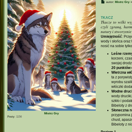
P
autor:
Mistrz Gry
o
s
t
TKACZ
Tkacze to wilki wy
czyli zgraną, har
natury i stworzenie
Umiejętność
: Przę
wody i słońca oraz
nosić na sobie tylk
Leśne rzem
korzeni, cza
swojej drodz
20 punktów e
Wietrzna wł
ta z porywis
wyrobu szali
włóczki dod
Wodne druci
wody druciki,
szkło i podat
Bibeloty z d
Słoneczna n
Mistrz Gry
przypomina j
Posty:
1156
chust, apasz
Bibeloty z n