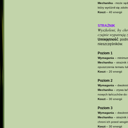
Mechanika
- może sędz
który wyróżnił się zdol
Koszt
– 40 energii
STRAŻNIK
Wyszkoleni, by ch
czujnie wypatrują z
Umiejętność
: podn
nieszczęśników.
Poziom 1
Wymagania
– minimum
Mechanika
– strażnik 
opuszczenia tematu lub
Koszt
– 20 energii
Poziom 2
Wymagania
– dwukrotn
Mechanika
– zrywa łań
nowych łańcuchów do c
Koszt
– 30 energii
Poziom 3
Wymagania
– dwukrotn
Mechanika
– strażnik 
chroni ich przed wrogi
Koszt
– 30 energii