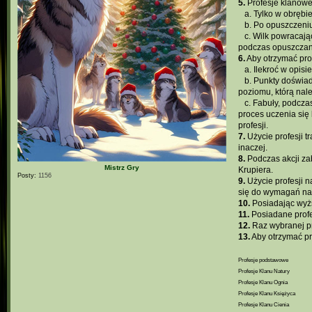
5.
Profesje klanowe
...
a. Tylko w obręb
...
b. Po opuszczeniu
...
c. Wilk powracają
podczas opuszczan
6.
Aby otrzymać prof
...
a. Ilekroć w opis
...
b. Punkty doświad
poziomu, którą nal
...
c. Fabuły, podcza
proces uczenia się
profesji.
7.
Użycie profesji t
inaczej.
8.
Podczas akcji zab
Mistrz Gry
Krupiera.
Posty:
1156
9.
Użycie profesji n
się do wymagań na 
10.
Posiadając wyżs
11.
Posiadane profes
12.
Raz wybranej pr
13.
Aby otrzymać pro
Profesje podstawowe
Profesje Klanu Natury
Profesje Klanu Ognia
Profesje Klanu Księżyca
Profesje Klanu Cienia