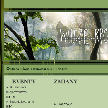
Strona Główna
Wprowadzenie
Opis Gry
EVENTY
ZMIANY
► ❆ Kalendarz
(nie)adwentowy
{
klik
} ❆
► Zadania kwartalne
►
Propozycje
{
klik
}