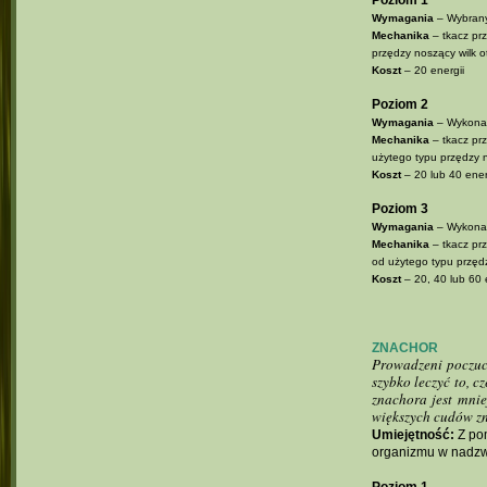
Poziom 1
Wymagania
– Wybrany
Mechanika
– tkacz prz
przędzy noszący wilk 
Koszt
– 20 energii
Poziom 2
Wymagania
– Wykonan
Mechanika
– tkacz prz
użytego typu przędzy 
Koszt
– 20 lub 40 energ
Poziom 3
Wymagania
– Wykonan
Mechanika
– tkacz prz
od użytego typu przęd
Koszt
– 20, 40 lub 60 e
ZNACHOR
Prowadzeni poczuci
szybko leczyć to, 
znachora jest mni
większych cudów zn
Umiejętność:
Z pom
organizmu w nadzwy