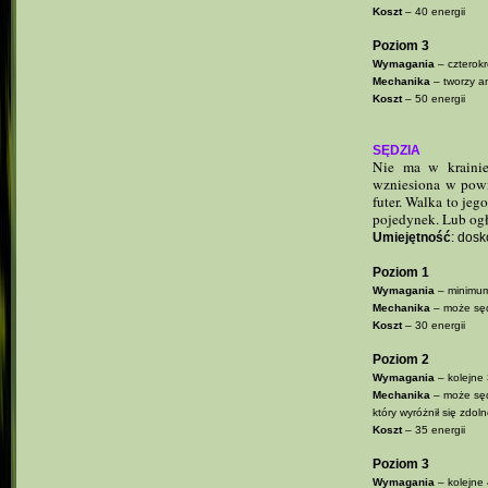
Koszt
– 40 energii
Poziom 3
Wymagania
– czterokr
Mechanika
– tworzy a
Koszt
– 50 energii
SĘDZIA
Nie ma w krainie
wzniesiona w powie
futer. Walka to jeg
pojedynek. Lub ogło
Umiejętność
: dosk
Poziom 1
Wymagania
– minimum
Mechanika
– może sęd
Koszt
– 30 energii
Poziom 2
Wymagania
– kolejne
Mechanika
– może sęd
który wyróżnił się zdol
Koszt
– 35 energii
Poziom 3
Wymagania
– kolejne