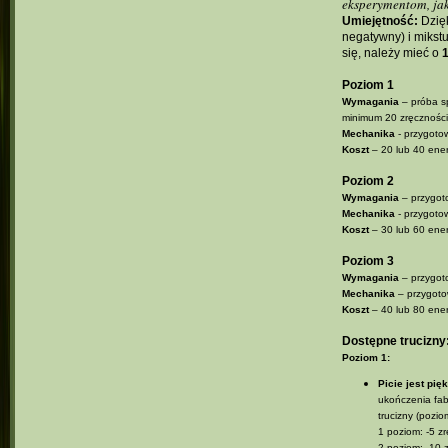
eksperymentom, jak
Umiejętność:
Dzięk
negatywny) i mikstu
się, należy mieć o
1
Poziom 1
Wymagania
– próba sp
minimum 20 zręczności
Mechanika
- przygotow
Koszt
– 20 lub 40 ener
Poziom 2
Wymagania
– przygot
Mechanika
- przygotow
Koszt
– 30 lub 60 ener
Poziom 3
Wymagania
– przygoto
Mechanika
– przygotow
Koszt
– 40 lub 80 ener
Dostępne trucizny
Poziom 1:
Picie jest pię
ukończenia fabu
trucizny (pozi
1 poziom: -5 z
2 poziom: -10 