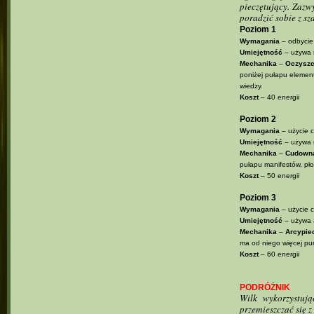
pieczętujący. Zazw
poradzić sobie z sz
Poziom 1
Wymagania
– odbycie
Umiejętność
– używa r
Mechanika
–
Oczyszc
poniżej pułapu element
wiedzy.
Koszt
– 40 energii
Poziom 2
Wymagania
– użycie c
Umiejętność
– używa r
Mechanika
–
Cudowna
pułapu manifestów, płom
Koszt
– 50 energii
Poziom 3
Wymagania
– użycie c
Umiejętność
– używa a
Mechanika
–
Arcypie
ma od niego więcej pu
Koszt
– 60 energii
PODRÓŻNIK
Wilk wykorzystuj
przemieszczać się 