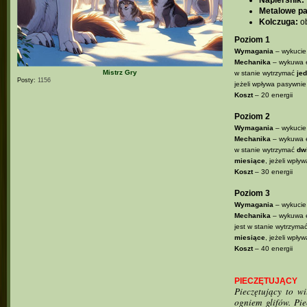
Metalowe pa
Kolczuga:
ob
Poziom 1
Wymagania
– wykucie
Mechanika
– wykuwa e
Mistrz Gry
w stanie wytrzymać
je
Posty:
1156
jeżeli wpływa pasywnie
Koszt
– 20 energii
Poziom 2
Wymagania
– wykucie 
Mechanika
– wykuwa e
w stanie wytrzymać
dw
miesiące
, jeżeli wpły
Koszt
– 30 energii
Poziom 3
Wymagania
– wykucie 
Mechanika
– wykuwa e
jest w stanie wytrzyma
miesiące
, jeżeli wpły
Koszt
– 40 energii
PIECZĘTUJĄCY
Pieczętujący to w
ogniem glifów. Pi