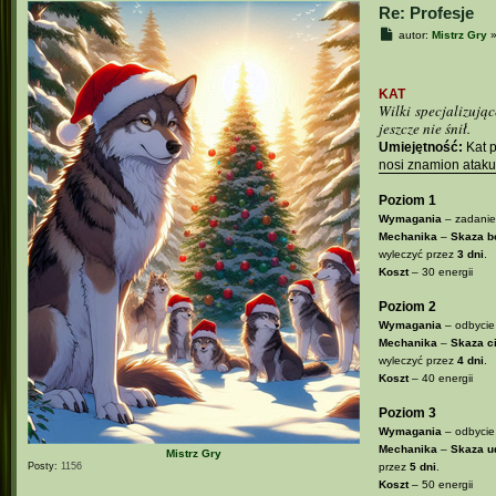
Re: Profesje
P
autor:
Mistrz Gry
o
s
t
KAT
Wilki specjalizują
jeszcze nie śnił.
Umiejętność:
Kat p
nosi znamion atak
Poziom 1
Wymagania
– zadanie
Mechanika
–
Skaza b
wyleczyć przez
3 dni
.
Koszt
– 30 energii
Poziom 2
Wymagania
– odbycie 
Mechanika
–
Skaza ci
wyleczyć przez
4 dni
.
Koszt
– 40 energii
Poziom 3
Wymagania
– odbycie 
Mechanika
–
Skaza u
Mistrz Gry
Posty:
1156
przez
5 dni
.
Koszt
– 50 energii