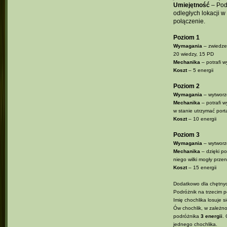
Umiejętność
– Podr
odległych lokacji w
połączenie.
Poziom 1
Wymagania
– zwiedze
20 wiedzy, 15 PD
Mechanika
– potrafi w
Koszt
– 5 energii
Poziom 2
Wymagania
– wytworze
Mechanika
– potrafi w
w stanie utrzymać port
Koszt
– 10 energii
Poziom 3
Wymagania
– wytworze
Mechanika
– dzięki po
niego wilki mogły przen
Koszt
– 15 energii
Dodatkowo dla chętny
Podróżnik na trzecim 
Imię chochlika losuje 
Ów chochlik, w zależn
podróżnika
3 energii
.
jednego chochlika.