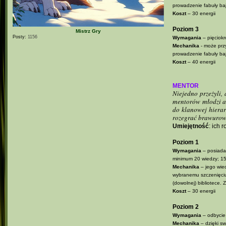
prowadzenie fabuły ba
Koszt
– 30 energii
Poziom 3
Mistrz Gry
Posty:
1156
Wymagania
– pięciokr
Mechanika
- może pr
prowadzenie fabuły ba
Koszt
– 40 energii
MENTOR
Niejedno przeżyli,
mentorów młodzi ad
do klanowej hiera
rozegrać brawurową
Umiejętność
: ich 
Poziom 1
Wymagania
– posiada f
minimum 20 wiedzy; 1
Mechanika
– jego wie
wybranemu szczenięciu/
(dowolnej) bibliotece.
Koszt
– 30 energii
Poziom 2
Wymagania
– odbycie
Mechanika
– dzięki s