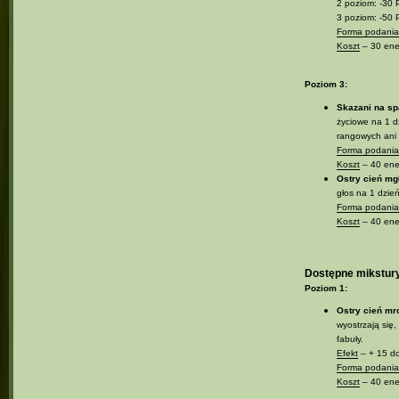
2 poziom: -30 
3 poziom: -50 
Forma podania 
Koszt
– 30 ener
Poziom 3:
Skazani na s
życiowe na 1 d
rangowych ani 
Forma podania 
Koszt
– 40 ener
Ostry cień mg
głos na 1 dzień
Forma podania 
Koszt
– 40 ener
Dostępne mikstur
Poziom 1:
Ostry cień mr
wyostrzają się,
fabuły.
Efekt
– + 15 do
Forma podania 
Koszt
– 40 ener