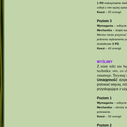
1 PD
maksymalnie dwóm
odbył z nim wyżej opi
Koszt
– 35 energii
Poziom 3
Wymagania
– odbycie
Mechanika
– dzięki s
Mentor może przyzna
jednemu wybranemu pod
dodatkowe
3 PD
.
Koszt
– 40 energii
MYŚLIWY
Z nimi nikt nie b
technika: oto, co 
zmarnuje. Trzymaj 
Umiejętność
: dzię
polować więcej, ni
przysługujące z uży
Poziom 1
Wymagania
– odbycie
Mechanika
– obniża s
polowanie.
Koszt
– 30 energii
Poziom 2