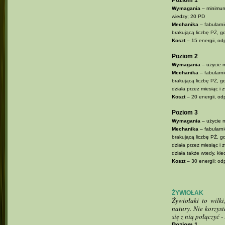
Poziom 1
Wymagania
– minimum
wiedzy; 20 PD
Mechanika
– fabularni
brakującą liczbę PŻ, g
Koszt
– 15 energii, od
Poziom 2
Wymagania
– użycie 
Mechanika
– fabularni
brakującą liczbę PŻ, 
działa przez miesiąc 
Koszt
– 20 energii, od
Poziom 3
Wymagania
– użycie 
Mechanika
– fabularni
brakującą liczbę PŻ, 
działa przez miesiąc 
działa także wtedy, kie
Koszt
– 30 energii; od
ŻYWIOŁAK
Żywiołaki to wilk
natury. Nie korzyst
się z nią połączyć -