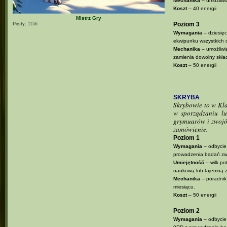
Mechanika
– umożliwi
Koszt
– 40 energii
Mistrz Gry
Poziom 3
Posty:
1156
Wymagania
– dziesięc
ekwipunku wszystkich 
Mechanika
– umożliwia
zamienia dowolny skład
Koszt
– 50 energii
SKRYBA
Skrybowie to w Klan
w sporządzaniu lu
grymuarów i zwojów.
zamówienie.
Poziom 1
Wymagania
– odbycie 
prowadzenia badań zw
Umiejętność
– wilk po
naukową lub tajemną
Mechanika
– poradnik 
miesiącu.
Koszt
– 50 energii
Poziom 2
Wymagania
– odbycie