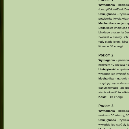
Poziom 1
Wymagania
– posiada
(Leszy/Orkan/Zenit/Dr
Umiejętność
– żywioła
powiewów i wycia wiatr
Mechanika
– na jedną 
Dodatkowo znajdując si
bliskiego otoczenia (
zwierząt w okolicy i i
tędy stado jeleni, kilk
Koszt
– 30 energii
Poziom 2
Wymagania
– posiada
minimum 40 wiedzy; 4
Umiejętność
– żywioła
w wodzie lub zmienić s
Mechanika
– na dwie t
znajdując się w stadiu
danym temacie, ale nie
stanie określić ile wil
Koszt
– 45 energii
Poziom 3
Wymagania
– posiada
minimum 50 wiedzy; 6
Umiejętność
– żywioła
w wodzie lub stać się j