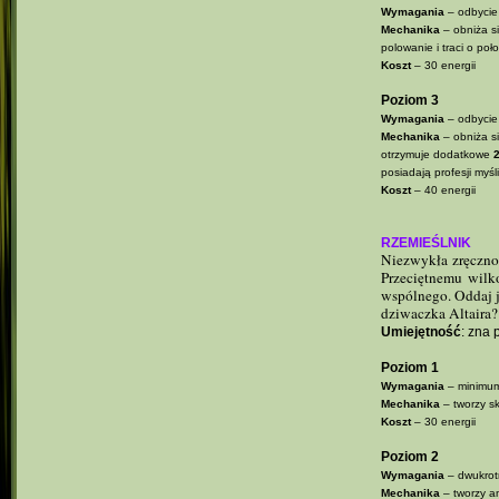
Wymagania
– odbycie
Mechanika
– obniża s
polowanie i traci o po
Koszt
– 30 energii
Poziom 3
Wymagania
– odbycie
Mechanika
– obniża si
otrzymuje dodatkowe
posiadają profesji my
Koszt
– 40 energii
RZEMIEŚLNIK
Niezwykła zręcznoś
Przeciętnemu wilk
wspólnego. Oddaj je
dziwaczka Altaira?
Umiejętność
: zna 
Poziom 1
Wymagania
– minimum 
Mechanika
– tworzy sk
Koszt
– 30 energii
Poziom 2
Wymagania
– dwukrotn
Mechanika
– tworzy a