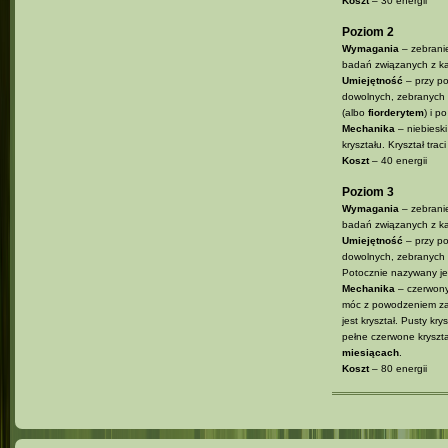
Koszt
– 30 energii
Poziom 2
Wymagania
– zebranie
badań związanych z ka
Umiejętność
– przy po
dowolnych, zebranych 
(albo
fiorderytem
) i p
Mechanika
– niebieski
kryształu. Kryształ tra
Koszt
– 40 energii
Poziom 3
Wymagania
– zebranie
badań związanych z ka
Umiejętność
– przy po
dowolnych, zebranych k
Potocznie nazywany j
Mechanika
– czerwony
móc z powodzeniem zamk
jest kryształ. Pusty k
pełne czerwone kryszt
miesiącach
.
Koszt
– 80 energii