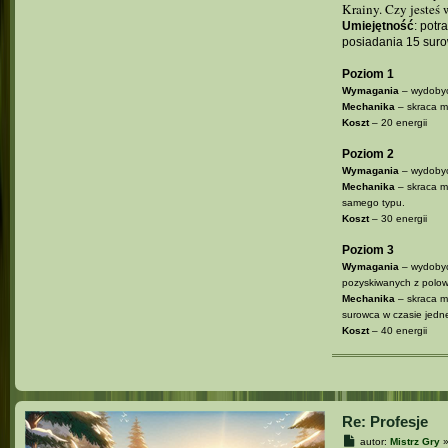
Krainy. Czy jesteś
Umiejętność
: potr
posiadania 15 su
Poziom 1
Wymagania
– wydobyc
Mechanika
– skraca m
Koszt
– 20 energii
Poziom 2
Wymagania
– wydobyc
Mechanika
– skraca m
samego typu.
Koszt
– 30 energii
Poziom 3
Wymagania
– wydobyc
pozyskiwanych z polow
Mechanika
– skraca m
surowca w czasie jednej
Koszt
– 40 energii
Re: Profesje
P
autor:
Mistrz Gry