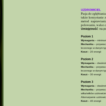
UZDROWICIEL
Pasja do zgłębiani
także korzystanie 
metod naprawiani
polowaniu, walce 
Umiejętność
: na p
Poziom 1
Wymagania
– minimum
Mechanika
– przywra
leczonego w danym tygo
Koszt
– 20 energii
Poziom 2
Wymagania
– dwukrotn
Mechanika
– przywra
leczonego w danym tygo
Koszt
– 30 energii
Poziom 3
Wymagania
– dwukrotn
Mechanika
– przywra
wilka/wilków uzdrowici
Alternatywnie uzdrowic
Koszt
– 40 energii