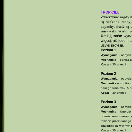
TROPICIEL
Zwierzynie nigdy ni
są bezkonkurencyj
zapachy, sierść są
inny wilk. Warto j
Umiejętność
: wyc
więcej, niż jeden 
użytej profesji.
Poziom 1
Wymagania
– odbycie
Mechanika
– obniża c
Koszt
– 30 energii
Poziom 2
Wymagania
– odbycie
Mechanika
– obniża c
danego wilka max. 5 d
Koszt
– 30 energii
Poziom 3
Wymagania
– odbycie
Mechanika
– ignoruje 
odnalezieniu zwierzyny
temacie przez danego 
znajdując się w innym 
Koszt
– 30 energii