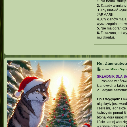
1.
Na forum istniej
2.
Zasady wymiany u
3.
Aby ułatwić wymi
JARMARK
.
4.
Alfy klanów maj
wyszczególnione 
5.
Nie ma ogranicze
6.
Zakazana jest wy
multikontu).
Re: Zbieractwo
P
autor:
Mistrz Gry
o
s
SKŁADNIK DLA 
t
1. Posiada właściw
klanowych a także
2. Jedynie samotn
Opis Wyglądu:
Owoc
nią skryty jest twa
czereśni, jednakże 
świeży do ponad 6 
błoną która umożliw
liście samej wierzb
warstwę ochronną ki