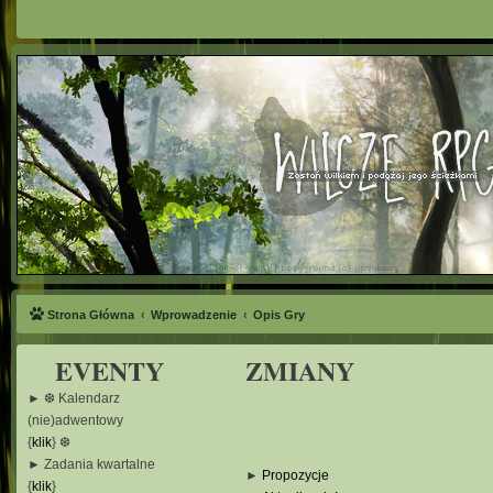
Strona Główna
Wprowadzenie
Opis Gry
EVENTY
ZMIANY
► ❆ Kalendarz
(nie)adwentowy
{
klik
} ❆
► Zadania kwartalne
►
Propozycje
{
klik
}