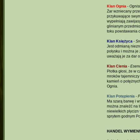
Klan Ognia
-
Ognis
Żar wzniecany przez
przykuwające swym 
wypełniają zawijas
glinianym przedmioc
toku powstawania od
Klan Księżyca
-
Sr
Jest odmianą niezn
połysku i można je 
uważają je za dar 
Klan Cienia
-
Esenc
Plotka głosi, że w 
mroków tajemniczy s
kamień o potężnych
Ognia.
Klan Potępienia
-
P
Ma szarą barwę i w
można znaleźć na t
niewielkich płycizn
sprytem godnym Pot
HANDEL WYMIEN