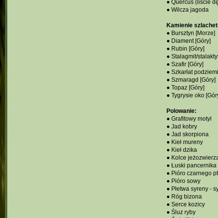
● Quercus (liście d
● Wilcza jagoda
Kamienie szlachetn
● Bursztyn [Morze]
● Diament [Góry]
● Rubin [Góry]
● Stalagmit/stalakty
● Szafir [Góry]
● Szkarłat podziem
● Szmaragd [Góry]
● Topaz [Góry]
● Tygrysie oko [Gór
Polowanie:
● Grafitowy motyl
● Jad kobry
● Jad skorpiona
● Kieł mureny
● Kieł dzika
● Kolce jeżozwierz
● Łuski pancernika
● Pióro czarnego p
● Pióro sowy
● Płetwa syreny - s
● Róg bizona
● Serce kozicy
● Śluz ryby