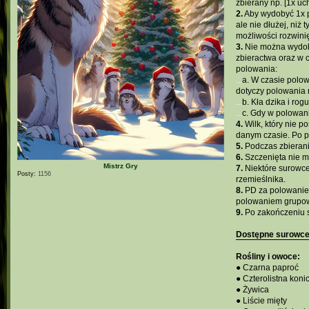
zbierany np. [1x uc
2.
Aby wydobyć 1x p
ale nie dłużej, niż
możliwości rozwinię
3.
Nie można wydobyć
zbieractwa oraz w 
polowania:
...
a. W czasie polo
dotyczy polowania n
...
b. Kła dzika i ro
...
c. Gdy w polowani
4.
Wilk, który nie 
danym czasie. Po pr
5.
Podczas zbierani
6.
Szczenięta nie m
Mistrz Gry
7.
Niektóre surowce 
Posty:
1156
rzemieślnika.
8.
PD za polowanie 
polowaniem grupo
9.
Po zakończeniu s
Dostępne surowc
Rośliny i owoce:
● Czarna paproć
● Czterolistna koni
● Żywica
● Liście mięty