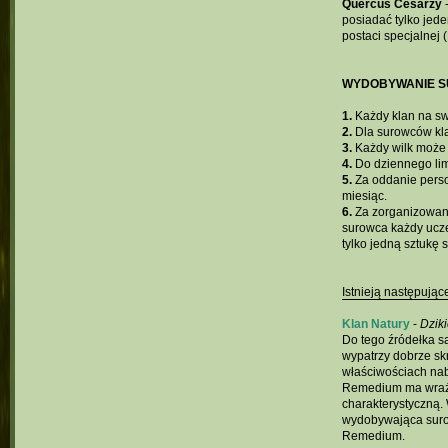
Quercus Cesarzy
-
posiadać tylko jede
postaci specjalnej 
WYDOBYWANIE 
1.
Każdy klan na s
2.
Dla surowców kla
3.
Każdy wilk może 
4.
Do dziennego limi
5.
Za oddanie perso
miesiąc.
6.
Za zorganizowan
surowca każdy ucz
tylko jedną sztukę 
Istnieją następują
Klan Natury
-
Dzik
Do tego źródełka są
wypatrzy dobrze sk
właściwościach nabi
Remedium ma wrażeni
charakterystyczną.
wydobywająca surow
Remedium.