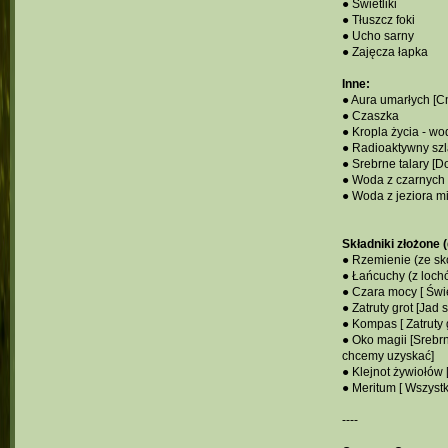
● Świetliki
● Tłuszcz foki
● Ucho sarny
● Zajęcza łapka
Inne:
● Aura umarłych [C
● Czaszka
● Kropla życia - wo
● Radioaktywny sz
● Srebrne talary [
● Woda z czarnych 
● Woda z jeziora mi
Składniki złożone 
● Rzemienie (ze sk
● Łańcuchy (z loch
● Czara mocy [ Świet
● Zatruty grot [Jad
● Kompas [ Zatruty g
● Oko magii [Srebrn
chcemy uzyskać]
● Klejnot żywiołów
● Meritum [ Wszyst
----