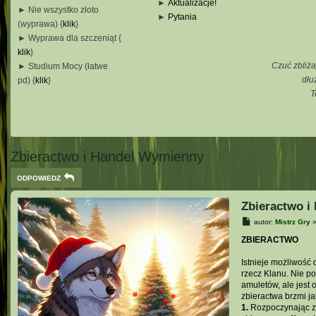
►
Aktualizacje!
► Nie wszystko złoto
►
Pytania
(wyprawa) {
klik
}
_
► Wyprawa dla szczeniąt {
_
klik
}
_
Czuć zbliża
► Studium Mocy (łatwe
_
dłu
pd) {
klik
}
T
_
_
_
Zbieractwo i Handel Wymienny
ODPOWIEDZ
Zbieractwo i
P
autor:
Mistrz Gry
o
s
ZBIERACTWO
t
Istnieje możliwość
rzecz Klanu. Nie p
amuletów, ale jest
zbieractwa brzmi ja
1.
Rozpoczynając zb