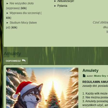
►
Aktualizacje!
► Nie wszystko złoto
►
Pytania
(wyprawa) {
klik
}
_
► Wyprawa dla szczeniąt {
_
klik
}
_
Czuć zbliża
► Studium Mocy (łatwe
_
dłu
pd) {
klik
}
T
_
_
_
Amulety
ODPOWIEDZ
Amulety
P
autor:
Mistrz Gry
o
s
REGULAMIN AMU
t
zasady dot. posiad
1. Każdy wilk moż
2. Nie można posi
3. Amulety posiada
wszystkich użyć, am