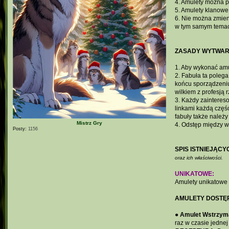
4. Amulety można p
5. Amulety klanowe
6. Nie można zmien
w tym samym temac
ZASADY WYTWAR
1. Aby wykonać amu
2. Fabuła ta poleg
końcu sporządzeniu
wilkiem z profesją 
3. Każdy zainteres
linkami każdą częś
fabuły także należ
Mistrz Gry
4. Odstęp między 
Posty:
1156
SPIS ISTNIEJĄC
oraz ich właściwości.
UNIKATOWE:
Amulety unikatowe 
AMULETY DOSTĘP
●
Amulet Wstrzym
raz w czasie jednej