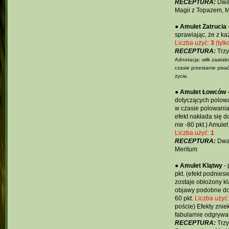
RECEPTURA:
Dwa 
Magii z Topazem, 
●
Amulet Zatrucia
sprawiając, że z k
Liczba użyć:
3
(tylk
RECEPTURA:
Trzy
Adnotacja: wilk zaatako
czasie przestanie pisać
życia.
●
Amulet Łowców
-
dotyczących polowań
w czasie polowania.
efekt nakłada się 
nie -80 pkt.) Amulet
Liczba użyć:
1
RECEPTURA:
Dwa 
Meritum
●
Amulet Klątwy
- 
pkt. (efekt podnies
zostaje obłożony k
objawy podobne do s
60 pkt.
Liczba użyć
poście) Efekty znie
fabularnie odgrywa
RECEPTURA:
Trzy