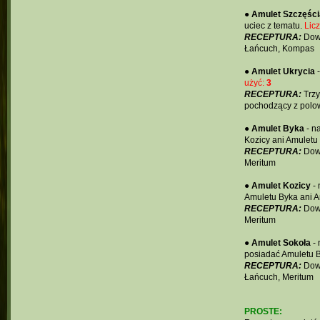
●
Amulet Szczęści
uciec z tematu.
Lic
RECEPTURA:
Dowo
Łańcuch, Kompas
●
Amulet Ukrycia
-
użyć:
3
RECEPTURA:
Trzy
pochodzący z polow
●
Amulet Byka
- n
Kozicy ani Amuletu
RECEPTURA:
Dowo
Meritum
●
Amulet Kozicy
- 
Amuletu Byka ani 
RECEPTURA:
Dowo
Meritum
●
Amulet Sokoła
- 
posiadać Amuletu B
RECEPTURA:
Dowo
Łańcuch, Meritum
PROSTE: