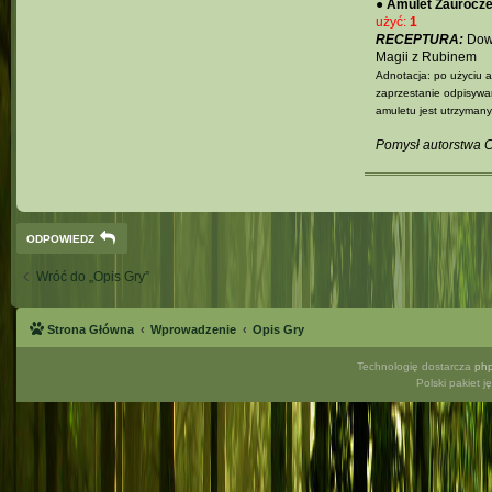
●
Amulet Zaurocze
użyć:
1
RECEPTURA:
Dowo
Magii z Rubinem
Adnotacja: po użyciu a
zaprzestanie odpisywan
amuletu jest utrzymany
Pomysł autorstwa C
ODPOWIEDZ
Wróć do „Opis Gry”
Strona Główna
Wprowadzenie
Opis Gry
Technologię dostarcza
ph
Polski pakiet 