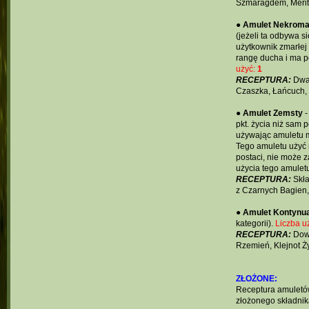
Szmaragdem, Meri
●
Amulet Nekrom
(jeżeli ta odbywa 
użytkownik zmarłej
rangę ducha i ma po
użyć:
1
RECEPTURA:
Dwa 
Czaszka, Łańcuch, 
●
Amulet Zemsty
-
pkt. życia niż sam p
używając amuletu m
Tego amuletu użyć 
postaci, nie może 
użycia tego amulet
RECEPTURA:
Skł
z Czarnych Bagien,
●
Amulet Kontynua
kategorii).
Liczba u
RECEPTURA:
Dow
Rzemień, Klejnot Ż
ZŁOŻONE:
Receptura amuletów
złożonego składnik