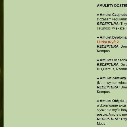
AMULETY DOSTĘP
●
Amulet Czujnośc
z czasem regulam
RECEPTURA:
Trzy
czujności większej
●
Amulet Dyploma
Liczba użyć:
2
RECEPTURA:
Dowo
Kompas
●
Amulet Uleczeni
RECEPTURA:
Dwa 
III; Quercus, Rzem
●
Amulet Zamiany
(klanowy surowiec n
RECEPTURA:
Dowo
Kompas
●
Amulet Obłędu
- 
wykonywanie akcji 
słyszenia myśli inn
poście. Amuletu moż
RECEPTURA:
Trzy
Mocy