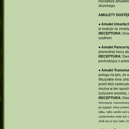
Receptury amuletów 
złożonego.
AMULETY DOSTĘP
●
Amulet Umarłyc
w reakcje ze zmarł
RECEPTURA:
Dowo
szafirem
●
Amulet Pancern
pierwotnej mocy at
RECEPTURA:
Dwa 
pochodzący z polow
●
Amulet Transmut
polega na tym, że 
Wszystkie inne zmi
jeżeli ktoś zadecyd
można w ten sposób
zużyciem amuletu, 
RECEPTURA:
Dwa 
Adnotacja: transmutacj
jej wygląd, który powi
wilka, tylko wedle woli
użytkownika stałe lub 
Jeśli ma to być tylko 