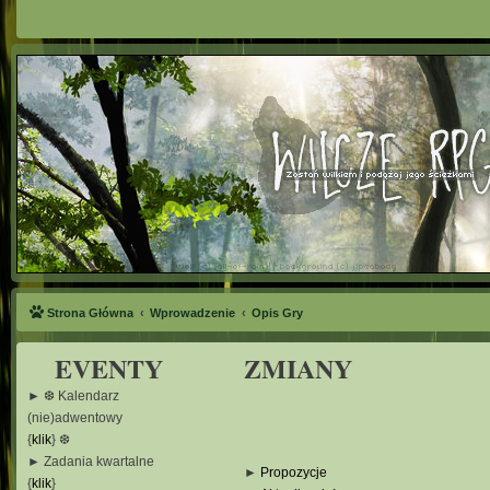
Strona Główna
Wprowadzenie
Opis Gry
EVENTY
ZMIANY
► ❆ Kalendarz
(nie)adwentowy
{
klik
} ❆
► Zadania kwartalne
►
Propozycje
{
klik
}