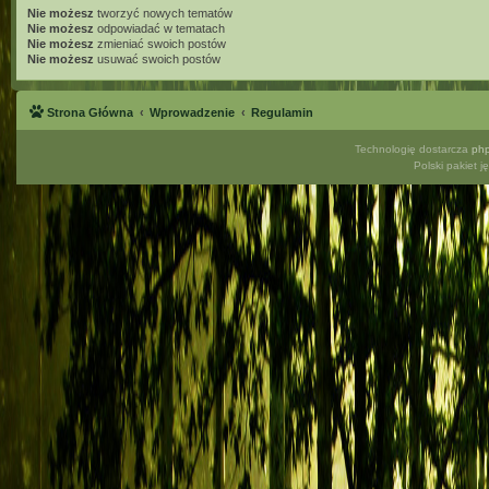
Nie możesz
tworzyć nowych tematów
Nie możesz
odpowiadać w tematach
Nie możesz
zmieniać swoich postów
Nie możesz
usuwać swoich postów
Strona Główna
Wprowadzenie
Regulamin
Technologię dostarcza
ph
Polski pakiet 