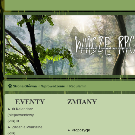
Strona Główna
Wprowadzenie
Regulamin
EVENTY
ZMIANY
► ❆ Kalendarz
(nie)adwentowy
{
klik
} ❆
► Zadania kwartalne
►
Propozycje
{
klik
}