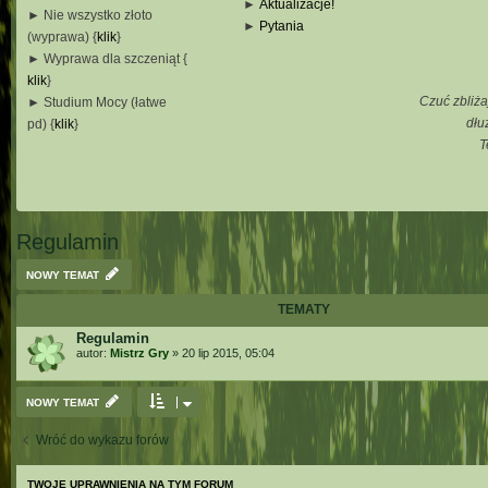
►
Aktualizacje!
► Nie wszystko złoto
►
Pytania
(wyprawa) {
klik
}
_
► Wyprawa dla szczeniąt {
_
klik
}
_
Czuć zbliża
► Studium Mocy (łatwe
_
dłu
pd) {
klik
}
T
_
_
_
Regulamin
NOWY TEMAT
TEMATY
Regulamin
autor:
Mistrz Gry
»
20 lip 2015, 05:04
NOWY TEMAT
Wróć do wykazu forów
TWOJE UPRAWNIENIA NA TYM FORUM