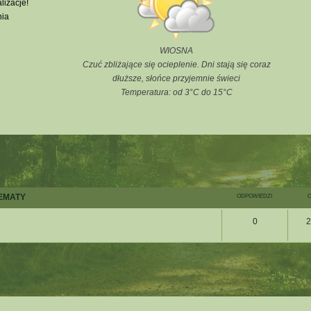
lizacje!
nia
WIOSNA
Czuć zbliżające się ocieplenie. Dni stają się coraz
dłuższe, słońce przyjemnie świeci
Temperatura: od 3°C do 15°C
EMATY
ODPOWIEDZI
O
0
2