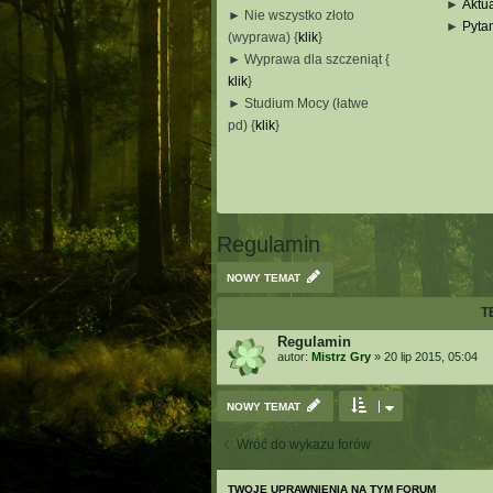
►
Aktua
► Nie wszystko złoto
►
Pyta
(wyprawa) {
klik
}
_
► Wyprawa dla szczeniąt {
_
klik
}
_
► Studium Mocy (łatwe
_
pd) {
klik
}
_
_
_
Regulamin
NOWY TEMAT
T
Regulamin
autor:
Mistrz Gry
»
20 lip 2015, 05:04
NOWY TEMAT
Wróć do wykazu forów
TWOJE UPRAWNIENIA NA TYM FORUM