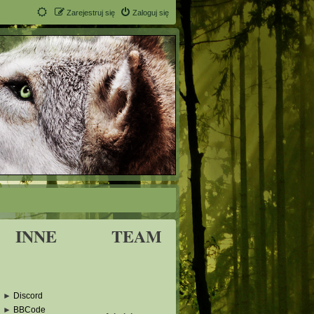
Zarejestruj się
Zaloguj się
INNE
TEAM
►
Discord
►
BBCode