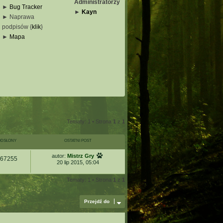
Administratorzy
►
Bug Tracker
►
Kayn
► Naprawa
podpisów {
klik
}
_
►
Mapa
_
_
_
Tematy: 1 • Strona
1
z
1
DSŁONY
OSTATNI POST
autor:
Mistrz Gry
67255
20 lip 2015, 05:04
Tematy: 1 • Strona
1
z
1
Przejdź do