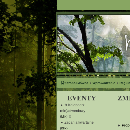
Strona Główna
Wprowadzenie
Regul
EVENTY
ZM
► ❆ Kalendarz
(nie)adwentowy
{
klik
} ❆
► Zadania kwartalne
►
Prop
{
klik
}