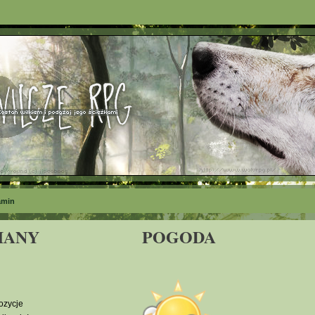
amin
IANY
POGODA
ozycje