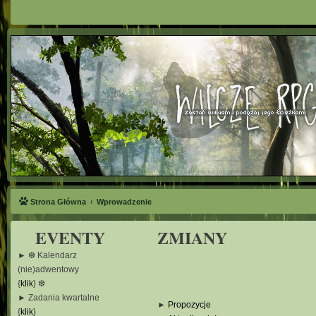
Strona Główna
Wprowadzenie
EVENTY
ZMIANY
► ❆ Kalendarz
(nie)adwentowy
{
klik
} ❆
► Zadania kwartalne
►
Propozycje
{
klik
}