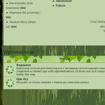
►
Aktualizacje!
► Nie wszystko złoto
►
Pytania
(wyprawa) {
klik
}
_
► Wyprawa dla szczeniąt {
_
klik
}
_
Czuć zbliża
► Studium Mocy (łatwe
_
dłu
pd) {
klik
}
T
_
_
_
Wprowadzenie
FORUM
Regulamin
Rejestracja na forum jest równoznaczna z akceptacją i przestrzeganiem zaw
Znajdziecie tu również spis osób odpowiedzialnych za forum oraz tych zasłu
byłoby Nas tutaj.
Opis Gry
Wszystko co chcesz wiedzieć o świecie gry i tworzeniu postaci.