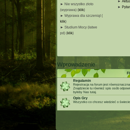
►
Aktua
► Nie wszystko złoto
►
Pyta
(wyprawa) {
klik
}
_
► Wyprawa dla szczeniąt {
_
klik
}
_
► Studium Mocy (łatwe
_
pd) {
klik
}
_
_
_
Wprowadzenie
F
Regulamin
Rejestracja na forum jest równoznaczna
Znajdziecie tu również spis osób odpow
byłoby Nas tutaj.
Opis Gry
Wszystko co chcesz wiedzieć o świecie g