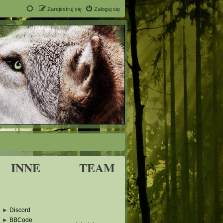
Zarejestruj się
Zaloguj się
INNE
TEAM
►
Discord
►
BBCode