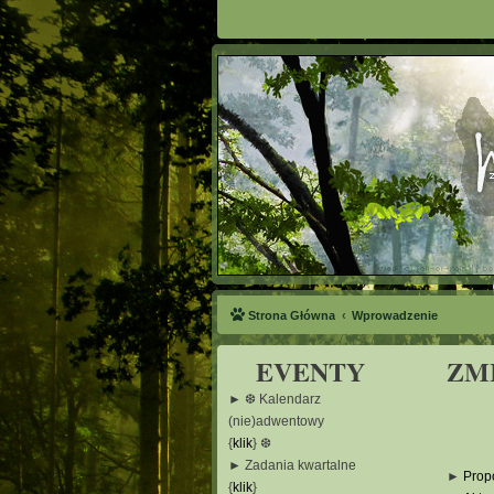
Strona Główna
Wprowadzenie
EVENTY
ZM
► ❆ Kalendarz
(nie)adwentowy
{
klik
} ❆
► Zadania kwartalne
►
Prop
{
klik
}