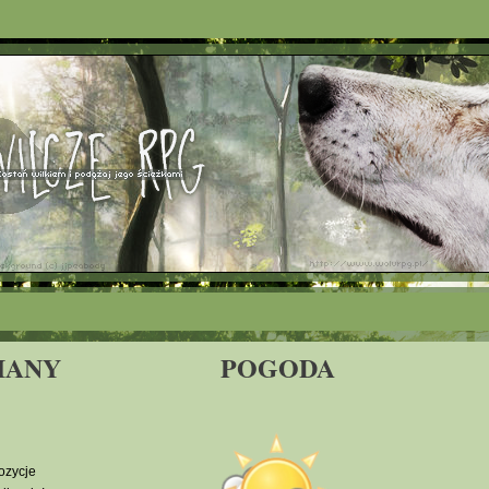
IANY
POGODA
ozycje