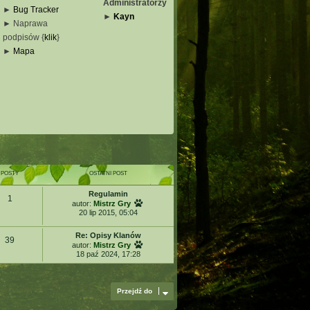
Administratorzy
►
Bug Tracker
►
Kayn
► Naprawa
podpisów {
klik
}
_
►
Mapa
_
_
_
POSTY
OSTATNI POST
Regulamin
1
W
autor:
Mistrz Gry
y
20 lip 2015, 05:04
ś
w
Re: Opisy Klanów
i
39
W
autor:
Mistrz Gry
e
y
18 paź 2024, 17:28
t
ś
l
w
n
i
a
e
Przejdź do
j
t
n
l