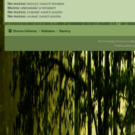
Nie możesz
tworzyć nowych tematów
Możesz
odpowiadać w tematach
Nie możesz
zmieniać swoich postów
Nie możesz
usuwać swoich postów
Strona Główna
Reklama
Banery
Technologię dostarcza
ph
Polski pakiet 