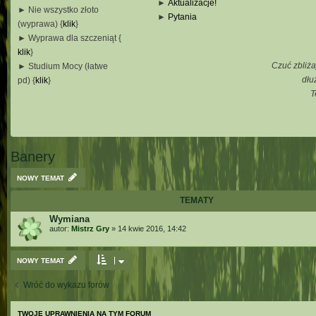
►
Aktualizacje!
► Nie wszystko złoto
►
Pytania
(wyprawa) {
klik
}
_
► Wyprawa dla szczeniąt {
_
klik
}
_
Czuć zbliża
► Studium Mocy (łatwe
_
dłu
pd) {
klik
}
T
_
_
_
Banery
NOWY TEMAT
TEMATY
Wymiana
autor:
Mistrz Gry
»
14 kwie 2016, 14:42
NOWY TEMAT
Wróć do wykazu forów
TWOJE UPRAWNIENIA NA TYM FORUM