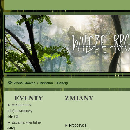
Strona Główna
Reklama
Banery
EVENTY
ZMIANY
► ❆ Kalendarz
(nie)adwentowy
{
klik
} ❆
► Zadania kwartalne
►
Propozycje
{
klik
}