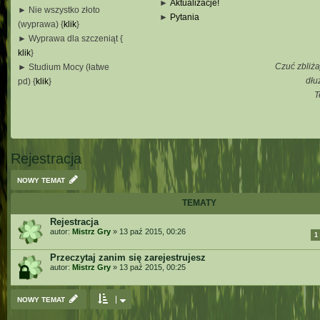
►
Aktualizacje!
► Nie wszystko złoto
►
Pytania
(wyprawa) {
klik
}
_
► Wyprawa dla szczeniąt {
_
klik
}
_
Czuć zbliża
► Studium Mocy (łatwe
_
dłu
pd) {
klik
}
T
_
_
_
Rejestracja
NOWY TEMAT
TEMATY
Rejestracja
autor:
Mistrz Gry
»
13 paź 2015, 00:26
1
Przeczytaj zanim się zarejestrujesz
autor:
Mistrz Gry
»
13 paź 2015, 00:25
NOWY TEMAT