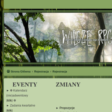
Strona Główna
Rejestracja
Rejestracja
EVENTY
ZMIANY
► ❆ Kalendarz
(nie)adwentowy
{
klik
} ❆
► Zadania kwartalne
►
Propozycje
{
klik
}