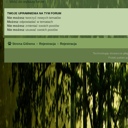
Wróć do wykazu forów
TWOJE UPRAWNIENIA NA TYM FORUM
Nie możesz
tworzyć nowych tematów
Możesz
odpowiadać w tematach
Nie możesz
zmieniać swoich postów
Nie możesz
usuwać swoich postów
Strona Główna
Rejestracja
Rejestracja
Technologię dostarcza
ph
Polski pakiet 