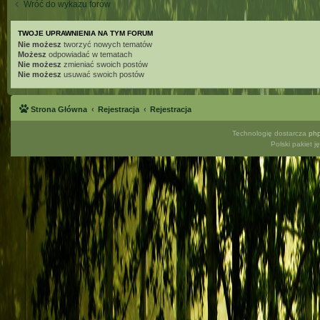
Wróć do wykazu forów
TWOJE UPRAWNIENIA NA TYM FORUM
Nie możesz
tworzyć nowych tematów
Możesz
odpowiadać w tematach
Nie możesz
zmieniać swoich postów
Nie możesz
usuwać swoich postów
Strona Główna
Rejestracja
Rejestracja
Technologię dostarcza
ph
Polski pakiet 