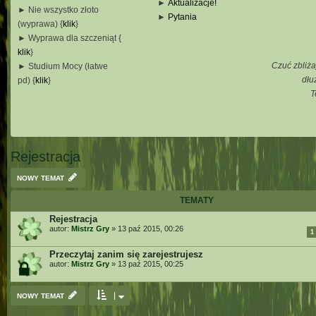
►
Aktualizacje!
► Nie wszystko złoto
►
Pytania
(wyprawa) {
klik
}
_
► Wyprawa dla szczeniąt {
_
klik
}
_
Czuć zbliża
► Studium Mocy (łatwe
_
dłu
pd) {
klik
}
T
_
_
_
Rejestracja
NOWY TEMAT
TEMATY
Rejestracja
autor:
Mistrz Gry
»
13 paź 2015, 00:26
1
Przeczytaj zanim się zarejestrujesz
autor:
Mistrz Gry
»
13 paź 2015, 00:25
NOWY TEMAT