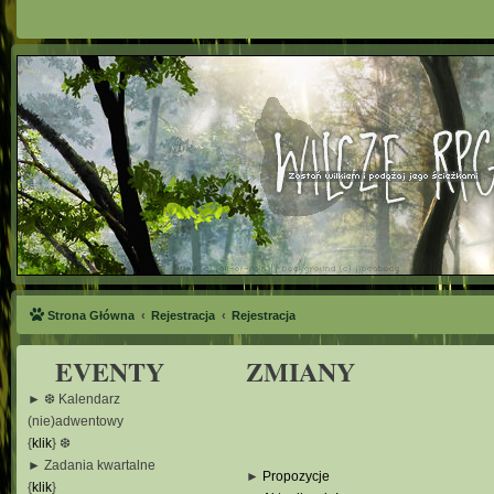
Strona Główna
Rejestracja
Rejestracja
EVENTY
ZMIANY
► ❆ Kalendarz
(nie)adwentowy
{
klik
} ❆
► Zadania kwartalne
►
Propozycje
{
klik
}