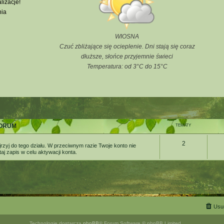
lizacje!
nia
WIOSNA
Czuć zbliżające się ocieplenie. Dni stają się coraz
dłuższe, słońce przyjemnie świeci
Temperatura: od 3°C do 15°C
ORUM
TEMATY
2
rzyj do tego działu. W przeciwnym razie Twoje konto nie
j zapis w celu aktywacji konta.
Usuń
Technologię dostarcza
phpBB
® Forum Software © phpBB Limited