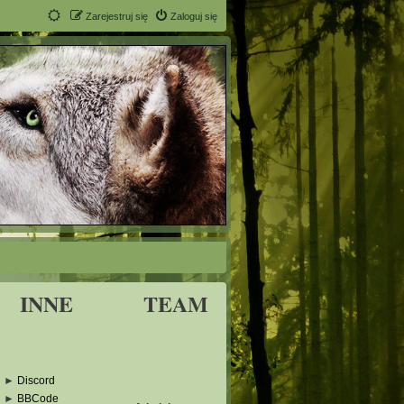
Zarejestruj się
Zaloguj się
INNE
TEAM
►
Discord
►
BBCode