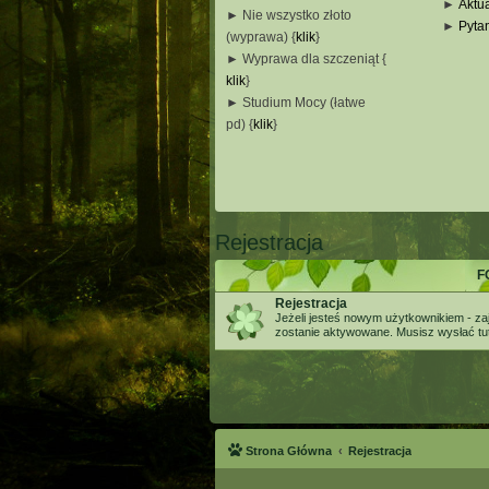
►
Aktua
► Nie wszystko złoto
►
Pyta
(wyprawa) {
klik
}
_
► Wyprawa dla szczeniąt {
_
klik
}
_
► Studium Mocy (łatwe
_
pd) {
klik
}
_
_
_
Rejestracja
F
Rejestracja
Jeżeli jesteś nowym użytkownikiem - zaj
zostanie aktywowane. Musisz wysłać tuta
Strona Główna
Rejestracja