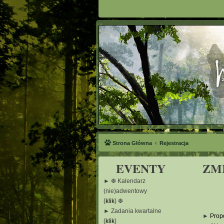
Strona Główna
Rejestracja
EVENTY
ZM
► ❆ Kalendarz
(nie)adwentowy
{
klik
} ❆
► Zadania kwartalne
►
Prop
{
klik
}