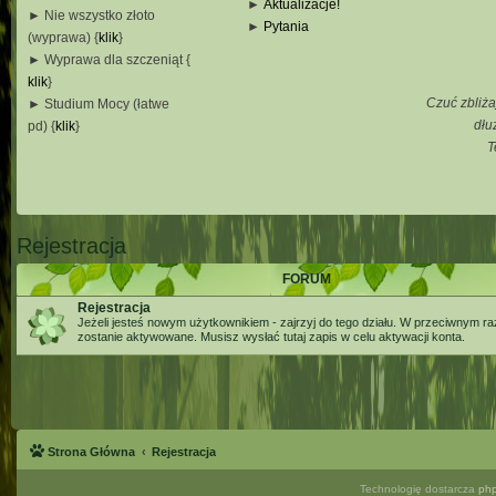
►
Aktualizacje!
► Nie wszystko złoto
►
Pytania
(wyprawa) {
klik
}
_
► Wyprawa dla szczeniąt {
_
klik
}
_
Czuć zbliża
► Studium Mocy (łatwe
_
dłu
pd) {
klik
}
T
_
_
_
Rejestracja
FORUM
Rejestracja
Jeżeli jesteś nowym użytkownikiem - zajrzyj do tego działu. W przeciwnym ra
zostanie aktywowane. Musisz wysłać tutaj zapis w celu aktywacji konta.
Strona Główna
Rejestracja
Technologię dostarcza
ph