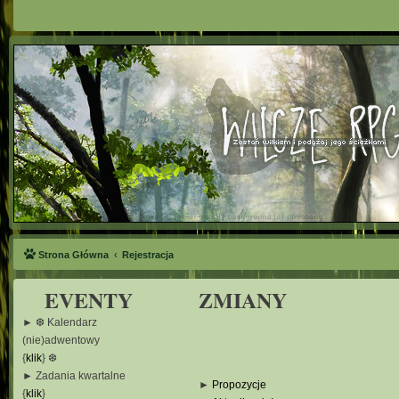
Strona Główna
Rejestracja
EVENTY
ZMIANY
► ❆ Kalendarz
(nie)adwentowy
{
klik
} ❆
► Zadania kwartalne
►
Propozycje
{
klik
}