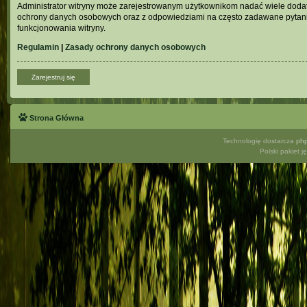
Administrator witryny może zarejestrowanym użytkownikom nadać wiele doda
ochrony danych osobowych oraz z odpowiedziami na często zadawane pytani
funkcjonowania witryny.
Regulamin
|
Zasady ochrony danych osobowych
Zarejestruj się
Strona Główna
Technologię dostarcza
ph
Polski pakiet 