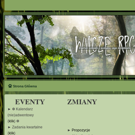
Strona Główna
EVENTY
ZMIANY
► ❆ Kalendarz
(nie)adwentowy
{
klik
} ❆
► Zadania kwartalne
►
Propozycje
{
klik
}