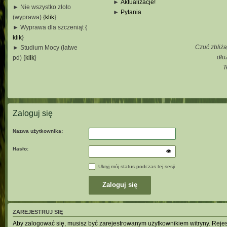
►
Aktualizacje!
► Nie wszystko złoto
►
Pytania
(wyprawa) {
klik
}
_
► Wyprawa dla szczeniąt {
_
klik
}
_
Czuć zbliża
► Studium Mocy (łatwe
_
dłu
pd) {
klik
}
T
_
_
_
Zaloguj się
Nazwa użytkownika:
Hasło:
Ukryj mój status podczas tej sesji
ZAREJESTRUJ SIĘ
Aby zalogować się, musisz być zarejestrowanym użytkownikiem witryny. Rejestr