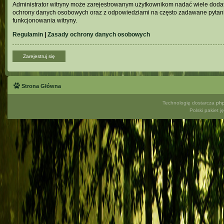
Administrator witryny może zarejestrowanym użytkownikom nadać wiele doda
ochrony danych osobowych oraz z odpowiedziami na często zadawane pytani
funkcjonowania witryny.
Regulamin
|
Zasady ochrony danych osobowych
Zarejestruj się
Strona Główna
Technologię dostarcza
ph
Polski pakiet 