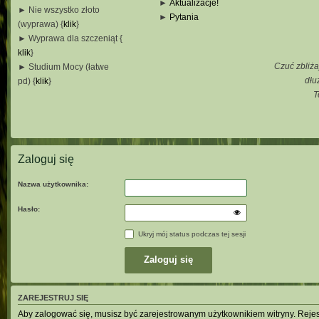
►
Aktualizacje!
► Nie wszystko złoto
►
Pytania
(wyprawa) {
klik
}
_
► Wyprawa dla szczeniąt {
_
klik
}
_
Czuć zbliża
► Studium Mocy (łatwe
_
dłu
pd) {
klik
}
T
_
_
_
Zaloguj się
Nazwa użytkownika:
Hasło:
Ukryj mój status podczas tej sesji
ZAREJESTRUJ SIĘ
Aby zalogować się, musisz być zarejestrowanym użytkownikiem witryny. Rejestr