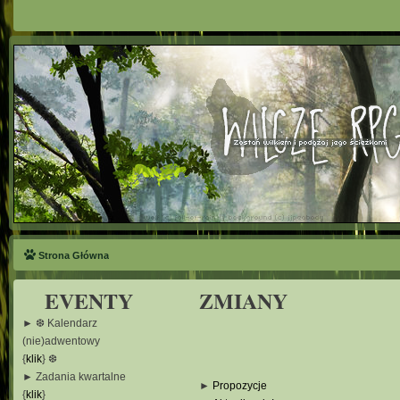
Strona Główna
EVENTY
ZMIANY
► ❆ Kalendarz
(nie)adwentowy
{
klik
} ❆
► Zadania kwartalne
►
Propozycje
{
klik
}