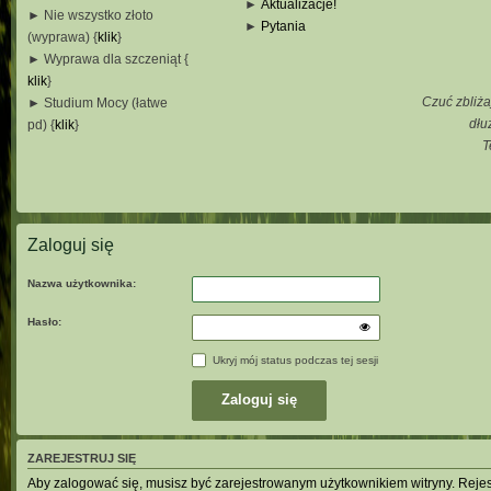
►
Aktualizacje!
► Nie wszystko złoto
►
Pytania
(wyprawa) {
klik
}
_
► Wyprawa dla szczeniąt {
_
klik
}
_
Czuć zbliża
► Studium Mocy (łatwe
_
dłu
pd) {
klik
}
T
_
_
_
Zaloguj się
Nazwa użytkownika:
Hasło:
Ukryj mój status podczas tej sesji
ZAREJESTRUJ SIĘ
Aby zalogować się, musisz być zarejestrowanym użytkownikiem witryny. Rejestr