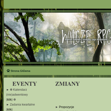
Strona Główna
EVENTY
ZMIANY
► ❆ Kalendarz
(nie)adwentowy
{
klik
} ❆
► Zadania kwartalne
►
Propozycje
{
klik
}