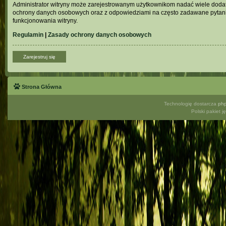
Administrator witryny może zarejestrowanym użytkownikom nadać wiele doda
ochrony danych osobowych oraz z odpowiedziami na często zadawane pytani
funkcjonowania witryny.
Regulamin
|
Zasady ochrony danych osobowych
Zarejestruj się
Strona Główna
Technologię dostarcza
ph
Polski pakiet 