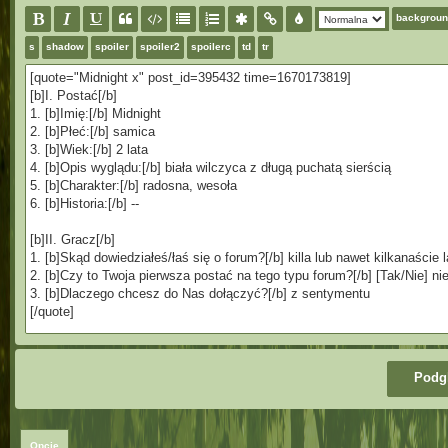
backgrou
s
shadow
spoiler
spoiler2
spoilerc
td
tr
Opcje