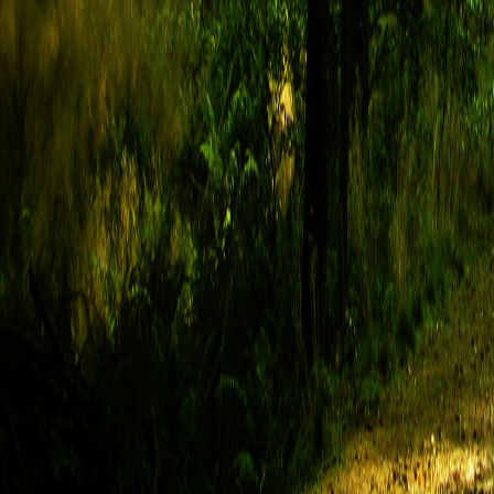
4.
Opis wyglądu:
Rosły, postawny samiec o długich łapach i gęstym, ciemnobrunatnym futrz
Na pierwszy rzut oka nie odznacza się spośród innych basiorów. Wyróżnia g
bursztynowych oczu i sporo blizn na ciele - pamiątka po po tych mniej i bardz
5.
Charakter:
Viggo to dosyć pewny siebie basior, choć z początku raczej zdystansowany. U
choć krążą legendy, że da się tego gbura polubić.
6.
Historia:
Viggo wywodzi się ze znanego w swoich stronach rodu Belmontów. Od najmł
wojownika. Niestety w wyniku zaogniających się od lat waśni między klanam
swoich ziem, co zapoczątkowało samotną tułaczkę młodego wilka.
II. Gracz
1.
Skąd dowiedziałeś/łaś się o forum?
znam od początków
2.
Czy to Twoja pierwsza postać na tego typu forum?
[Tak/Nie] nie
3.
Dlaczego chcesz do Nas dołączyć?
mam ochotę pograć jak dawniej :)
Konto utworzone, proszę o akceptację.
Re: Rejestracja
autor:
Milkaa
» 28 mar 2023, 23:25
I. Postać
1.
Imię:
Milka, czekoladowy anioł
2.
Płeć:
Samica
3.
Wiek:
4 lat
4.
Opis wyglądu: