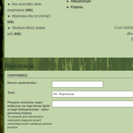
►
Aktualizacje!
► Nie wszystko złoto
►
Pytania
(wyprawa) {
klik
}
_
► Wyprawa dla szczeniąt {
_
klik
}
_
Czuć zbliża
► Studium Mocy (łatwe
_
dłu
pd) {
klik
}
T
_
_
_
Rejestracja
ODPOWIEDZ
Nazwa użytkownika:
Tytuł:
Przepisz mniejszy napis
widoczny na logo forum (jeśli
to logo halloweenowe - tylko
pierwszą linijkę):
To pytanie jest elementem
zabezpieczającym przed
automatycznym zamieszczaniem
postów.