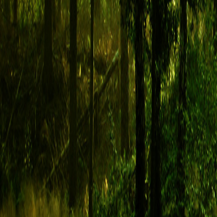
autor:
Axel_
» 14 mar 2024, 16:36
I. Postać
1.
Imię:
Axel
2.
Płeć:
Samiec
3.
Wiek:
5 lat
4.
Opis wyglądu:
Niemały lecz o chudawej sylwetce... od głowy przez grzbiet
5.
Charakter:
Nadwyraz miły lecz stanowczy w tym co mówi.
6.
Historia:
<classified>
II. Gracz
1.
Skąd dowiedziałeś/łaś się o forum?
- Na futrzastym konwencie gadałem ze znajomymi o tym, że brakuje mi czasó
pogadać, że te Discordy/ Telegramy to nie to samo... i ktoś mi podsunął to w
2.
Czy to Twoja pierwsza postać na tego typu forum?
- Tak
3.
Dlaczego chcesz do Nas dołączyć?
- Basically pkt.1... plus lubie wilki ;d
Re: Rejestracja
autor:
Viggo
» 27 lis 2023, 00:16
I. Postać
1.
Imię:
Viggo Belmont
2.
Płeć:
samiec
3.
Wiek:
4 lata