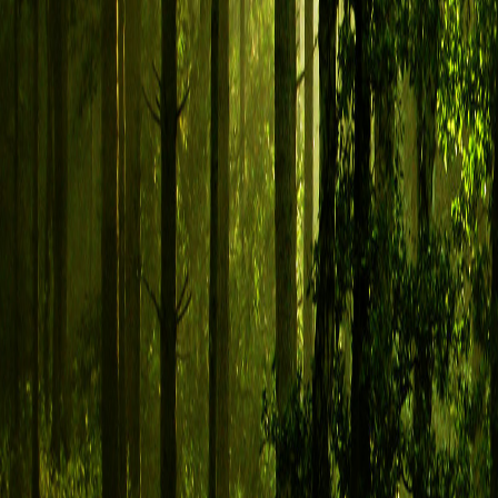
Re: Rejestracja
autor:
Sylvanus_
» 19 kwie 2024, 15:57
I. Postać
1.
Imię:
Sylvanus
2.
Płeć:
Samiec
3.
Wiek:
2 lata
4.
Opis wyglądu:
Sylvanus jest dużym wilkiem o miękkim, jasnym futrze i cha
5.
Charakter:
Chociaż wygląda na spokojnego i niekonfliktowego wilka, Syl
jego nieciekawej przeszłości. Jest idealistą i ciężko znaleźć coś, co napra
wycofany i ostrożny, nie szuka niepotrzebnych sporów. Jest również bardzo 
nierzadko wybuchając agresją. Niemniej zawsze stara się znaleźć wyjście z ka
tylko widzi w czymś cel, daje z siebie wszystko i walczy do końca – co c
6.
Historia:
Dorastał daleko od Wilczej Krainy, na ziemiach śniegu i lodu, g
w watasze despotycznego przywódcy. Był szkolony na wojownika i obrońcę 
krwawych sporów między watahami. Uczono go tropić, ukrywać emocje, zabija
postawić. Każdy sprzeciw alfie kończył się śmiercią w męczarniach. (Nie)ste
wielkie zmiany w życiu Sylvanusa. Jego wataha została podstępnie zwabiona
rozszarpana. Dorastający Sylvanus schował się w lodowej wnęce i cudem ni
postanowił opuścić północną ziemię w poszukiwaniu nowego domu i nowego
II. Gracz
1.
Skąd dowiedziałeś/łaś się o forum?
portal gier PBF
2.
Czy to Twoja pierwsza postać na tego typu forum?
Nie
3.
Dlaczego chcesz do Nas dołączyć?
trzeba się trochę rozruszać ;)
Re: Rejestracja