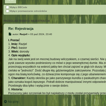
Wyłącz BBCode
Wyłącz przetwarzanie odnośników
PRZEGLĄD TEMATU: REJESTRACJA
Re: Rejestracja
autor:
Razjell
» 03 paź 2024, 23:40
I. Postać
1.
Imię:
Razjel
2.
Płeć:
basior
3.
Wiek:
dorosły
4.
Opis wyglądu:
Jak na swój wiek jest on mocnej budowy wilczyskiem, o czarnej sierści. N
pysk zawsze wysoko podniesiony co mówi o jego wewnętrznej dumie. Ma zie
przecinają wszystkich na wskroś jakby ten chciał zajrzeć w głąb ich duszy. M
cielsko w "jedności". Dość długie kły, gdzieniegdzie zakrzywione. Pozostały
ogon ma białą końcówkę, co dziwacznie komponuje się z jego ubarwieniem
5.
Charakter:
Każdy określa go jako parszywego kundla o paskudnym charak
jako oznaka kogoś
lepszego.
Potrafi dobrze manipulować innymi odpowiedni
Przebiegły dba tylko i wyłącznie o swoje dobro.
6.
Historia:
Porzucony jako szczeniak bo był najsłabszy z miotu został przygarnięty prz
syna. Kiedy ta została zamordowana przez ludzi i przerobiona na futro ten z
Na górę
II. Gracz