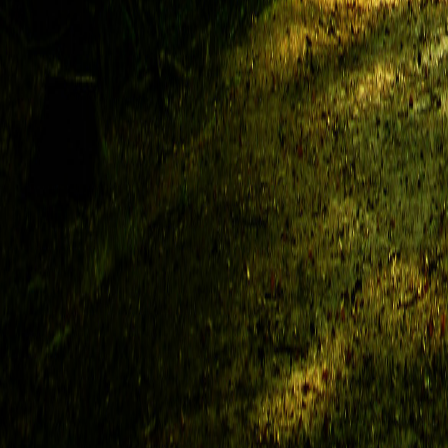
Milka ma atletyczną budowę ciała, co świadczy, że dba o siebie. Ma wyśmietn
Posiada piękne skrzydła.
5.
Charakter:
Jej charakter ukształtował się poza światem Wolv. Milka ma nieprzewidywal
uprzejma i dobra. Jeżeli zajdzie taka potrzeba umie pokazać kły i pazury, 
czekoladowy anioł, po którym uratowała matkę z jej szczeniętami, nadal czuj
gotów jest pomóc. Uważa, że rozmową można wiele wnieść niż rozlewem krwi. 
się wypaść jak najlepiej. Nie stara się o władzę. Wspina się powoli na rangi 
6.
Historia:
Milka urodziła się w wilczym lesie. Była córką przywódców nie istniejącego ju
którzy potem sprzedali ich sierść.
Wilczyca żyła w samotności żywiąc głęboki uraz do ludzi, ale nie czuła potrze
nie ma powódu, aby szukać na siłę kłopotów. Po długich latach los dał jej 
szczeniąt. Za nim oddali strzał, Milka zabiła ich. Matka szczeniąt nazwała j
czekolada i czuwała nad nimi.
II. Gracz
1.
Skąd dowiedziałeś/łaś się o forum?
Znalazłam w internecie, bo szukałam
2.
Czy to Twoja pierwsza postać na tego typu forum?
Nie
3.
Dlaczego chcesz do Nas dołączyć?
Wiele lat temu grałam na różnych (już
postanowiłam powrócić. Kocham wilki, a Wolv miał zawsze najpiękniejszą graf
Re: Rejestracja
autor:
Adiraa
» 10 sty 2023, 15:58
I. Postać
1.
Imię:
Adira