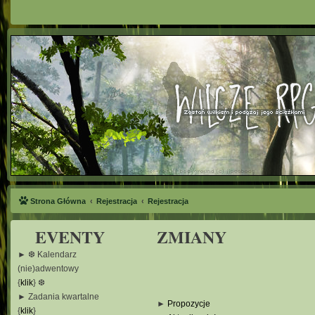
Strona Główna
Rejestracja
Rejestracja
EVENTY
ZMIANY
► ❆ Kalendarz
(nie)adwentowy
{
klik
} ❆
► Zadania kwartalne
►
Propozycje
{
klik
}