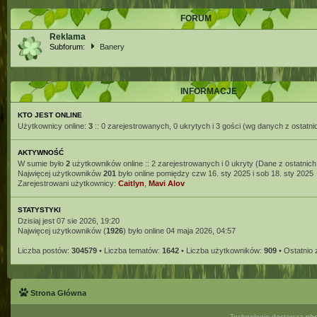
FORUM
Reklama
Subforum:
Banery
INFORMACJE
KTO JEST ONLINE
Użytkownicy online:
3
:: 0 zarejestrowanych, 0 ukrytych i 3 gości (wg danych z ostatni
AKTYWNOŚĆ
W sumie było
2
użytkowników online :: 2 zarejestrowanych i 0 ukryty (Dane z ostatnich
Najwięcej użytkowników
201
było online pomiędzy czw 16. sty 2025 i sob 18. sty 2025
Zarejestrowani użytkownicy:
Caitlyn
,
Mavi Alov
STATYSTYKI
Dzisiaj jest 07 sie 2026, 19:20
Najwięcej użytkowników (
1926
) było online 04 maja 2026, 04:57
Liczba postów:
304579
• Liczba tematów:
1642
• Liczba użytkowników:
909
• Ostatnio
Strona Główna
Technologię dostarcza
ph