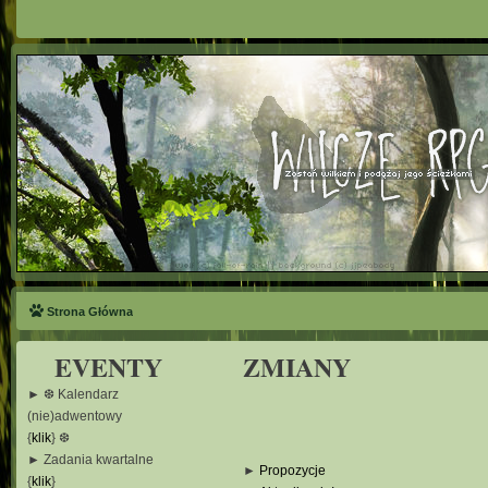
Strona Główna
EVENTY
ZMIANY
► ❆ Kalendarz
(nie)adwentowy
{
klik
} ❆
► Zadania kwartalne
►
Propozycje
{
klik
}