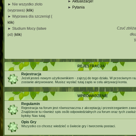
►
Aktualizacje!
► Nie wszystko złoto
►
Pytania
(wyprawa) {
klik
}
_
► Wyprawa dla szczeniąt {
_
klik
}
_
Czuć zbliża
► Studium Mocy (łatwe
_
dłu
pd) {
klik
}
T
_
_
_
REJESTRACJA
Rejestracja
Jeżeli jesteś nowym użytkownikiem - zajrzyj do tego działu. W przeciwnym ra
zostanie aktywowane. Musisz wysłać tutaj zapis w celu aktywacji konta.
WPROWADZENIE
Regulamin
Rejestracja na forum jest równoznaczna z akceptacją i przestrzeganiem zaw
Znajdziecie tu również spis osób odpowiedzialnych za forum oraz tych zasłu
byłoby Nas tutaj.
Opis Gry
Wszystko co chcesz wiedzieć o świecie gry i tworzeniu postaci.