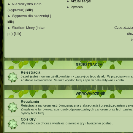
►
Aktualizacje!
► Nie wszystko złoto
►
Pytania
(wyprawa) {
klik
}
_
► Wyprawa dla szczeniąt {
_
klik
}
_
Czuć zbliża
► Studium Mocy (łatwe
_
dłu
pd) {
klik
}
T
_
_
_
REJESTRACJA
Rejestracja
Jeżeli jesteś nowym użytkownikiem - zajrzyj do tego działu. W przeciwnym ra
zostanie aktywowane. Musisz wysłać tutaj zapis w celu aktywacji konta.
WPROWADZENIE
Regulamin
Rejestracja na forum jest równoznaczna z akceptacją i przestrzeganiem zaw
Znajdziecie tu również spis osób odpowiedzialnych za forum oraz tych zasłu
byłoby Nas tutaj.
Opis Gry
Wszystko co chcesz wiedzieć o świecie gry i tworzeniu postaci.