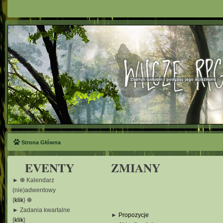
Strona Główna
EVENTY
ZMIANY
► ❆ Kalendarz
(nie)adwentowy
{
klik
} ❆
► Zadania kwartalne
►
Propozycje
{
klik
}