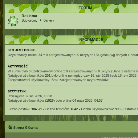
FORUM
Reklama
Subforum:
Banery
INFORMACJE
KTO JEST ONLINE
Użytkownicy online:
34
:: 0 zarejestrowanych, 0 ukrytych i 34 gości (wg danych z ostat
AKTYWNOŚĆ
W sumie było
0
użytkowników online :: 0 zarejestrowanych i 0 ukryty (Dane z ostatnich
Najwięcej użytkowników
201
było online pomiędzy czw 16. sty 2025 i sob 18. sty 2025
Zarejestrowani użytkownicy: Brak zarejestrowanych użytkowników
STATYSTYKI
Dzisiaj jest 07 sie 2026, 18:28
Najwięcej użytkowników (
1926
) było online 04 maja 2026, 04:57
Liczba postów:
304579
• Liczba tematów:
1642
• Liczba użytkowników:
909
• Ostatnio
Strona Główna
Technologię dostarcza
ph